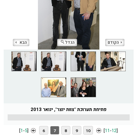
הקודם
הגדל
הבא
פתיחת תערוכת "צוות יוצר", ינואר 2013
[
1
-
5
]
[
11
-
12
]
6
7
8
9
10