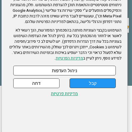
ניתוחים סטטיסטיים והתאמת תוכן להעדפת המשתמש. חלק מהעוגיות
אתר צה"ל
והפיקסלים מופעלים ע"י ספקי שירות צד שלישי (Google Analytics,
Meta Pixel וכו'), שעשויים לעבד מידע שאינו מזהה לרבות כתובת IP,
נתוני דפדפן והרגלי גלישה, בהתאם למדיניות הפרטיות שלהם.
תקנון האתר
השימוש בקבצי העוגיות מותנה בהסכמתך המפורשת, הנך רשאי לא
לאשר או לחזור מהסכמתך בכל עת. (ניתן לנהל את העדפות השימוש
בעוגיות בכל עת דרך הגדרות הדפדפן). יש לשים לב כי סירוב/חסימה
לשימוש ב Cookies, ייתכן ויגרום לכך שחלק מהשירותים באתר עלולים
שירותים
שלא לפעול כראוי וכי הדבר ישפיע באיכות ובזמינות השירותים באתר.
למידע נוסף, ניתן לעיין ב
מדיניות הפרטיות
.
תעסוקה
בריאות
ניהול העדפות
קבל
דחה
ההזמנות שלי
הצהרת נגישות
לעדכון פרטים אישיים
עמוד הבית
מדיניות פרטיות
מפת אתר
מדיניות פרטיות
ארגון "צוות" מזכירות ארצית – ברוך הירש 14 בני ברק
דרונט
דיגיטל
-