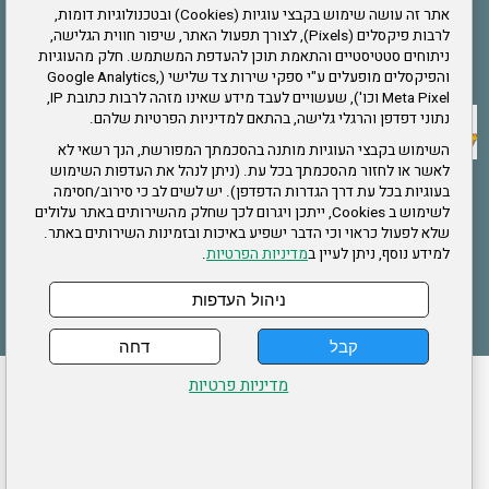
אתר זה עושה שימוש בקבצי עוגיות (Cookies) ובטכנולוגיות דומות,
לרבות פיקסלים (Pixels), לצורך תפעול האתר, שיפור חווית הגלישה,
ניתוחים סטטיסטיים והתאמת תוכן להעדפת המשתמש. חלק מהעוגיות
אתר צה"ל
והפיקסלים מופעלים ע"י ספקי שירות צד שלישי (Google Analytics,
Meta Pixel וכו'), שעשויים לעבד מידע שאינו מזהה לרבות כתובת IP,
נתוני דפדפן והרגלי גלישה, בהתאם למדיניות הפרטיות שלהם.
תקנון האתר
השימוש בקבצי העוגיות מותנה בהסכמתך המפורשת, הנך רשאי לא
לאשר או לחזור מהסכמתך בכל עת. (ניתן לנהל את העדפות השימוש
בעוגיות בכל עת דרך הגדרות הדפדפן). יש לשים לב כי סירוב/חסימה
לשימוש ב Cookies, ייתכן ויגרום לכך שחלק מהשירותים באתר עלולים
שירותים
שלא לפעול כראוי וכי הדבר ישפיע באיכות ובזמינות השירותים באתר.
למידע נוסף, ניתן לעיין ב
מדיניות הפרטיות
.
תעסוקה
בריאות
ניהול העדפות
קבל
דחה
ההזמנות שלי
הצהרת נגישות
לעדכון פרטים אישיים
עמוד הבית
מדיניות פרטיות
מפת אתר
מדיניות פרטיות
ארגון "צוות" מזכירות ארצית – ברוך הירש 14 בני ברק
דרונט