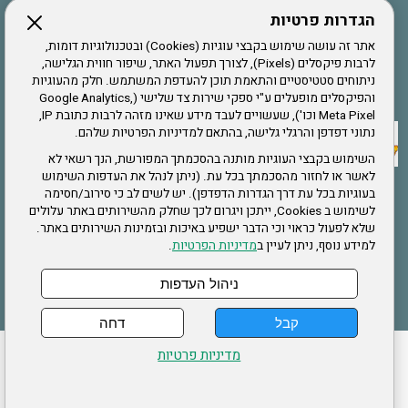
הגדרות פרטיות
הרשמה לחבר
אתר זה עושה שימוש בקבצי עוגיות (Cookies) ובטכנולוגיות דומות,
לרבות פיקסלים (Pixels), לצורך תפעול האתר, שיפור חווית הגלישה,
ניתוחים סטטיסטיים והתאמת תוכן להעדפת המשתמש. חלק מהעוגיות
אתר צה"ל
והפיקסלים מופעלים ע"י ספקי שירות צד שלישי (Google Analytics,
Meta Pixel וכו'), שעשויים לעבד מידע שאינו מזהה לרבות כתובת IP,
נתוני דפדפן והרגלי גלישה, בהתאם למדיניות הפרטיות שלהם.
תקנון האתר
השימוש בקבצי העוגיות מותנה בהסכמתך המפורשת, הנך רשאי לא
לאשר או לחזור מהסכמתך בכל עת. (ניתן לנהל את העדפות השימוש
בעוגיות בכל עת דרך הגדרות הדפדפן). יש לשים לב כי סירוב/חסימה
לשימוש ב Cookies, ייתכן ויגרום לכך שחלק מהשירותים באתר עלולים
שירותים
שלא לפעול כראוי וכי הדבר ישפיע באיכות ובזמינות השירותים באתר.
למידע נוסף, ניתן לעיין ב
מדיניות הפרטיות
.
תעסוקה
בריאות
ניהול העדפות
קבל
דחה
ההזמנות שלי
הצהרת נגישות
לעדכון פרטים אישיים
עמוד הבית
מדיניות פרטיות
מפת אתר
מדיניות פרטיות
ארגון "צוות" מזכירות ארצית – ברוך הירש 14 בני ברק