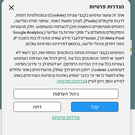
הגדרות פרטיות
הרשמה לחבר
אתר זה עושה שימוש בקבצי עוגיות (Cookies) ובטכנולוגיות דומות,
לרבות פיקסלים (Pixels), לצורך תפעול האתר, שיפור חווית הגלישה,
ניתוחים סטטיסטיים והתאמת תוכן להעדפת המשתמש. חלק מהעוגיות
אתר צה"ל
והפיקסלים מופעלים ע"י ספקי שירות צד שלישי (Google Analytics,
Meta Pixel וכו'), שעשויים לעבד מידע שאינו מזהה לרבות כתובת IP,
נתוני דפדפן והרגלי גלישה, בהתאם למדיניות הפרטיות שלהם.
תקנון האתר
השימוש בקבצי העוגיות מותנה בהסכמתך המפורשת, הנך רשאי לא
לאשר או לחזור מהסכמתך בכל עת. (ניתן לנהל את העדפות השימוש
בעוגיות בכל עת דרך הגדרות הדפדפן). יש לשים לב כי סירוב/חסימה
לשימוש ב Cookies, ייתכן ויגרום לכך שחלק מהשירותים באתר עלולים
שירותים
שלא לפעול כראוי וכי הדבר ישפיע באיכות ובזמינות השירותים באתר.
למידע נוסף, ניתן לעיין ב
מדיניות הפרטיות
.
תעסוקה
בריאות
ניהול העדפות
קבל
דחה
ההזמנות שלי
הצהרת נגישות
לעדכון פרטים אישיים
עמוד הבית
מדיניות פרטיות
מפת אתר
מדיניות פרטיות
ארגון "צוות" מזכירות ארצית – ברוך הירש 14 בני ברק