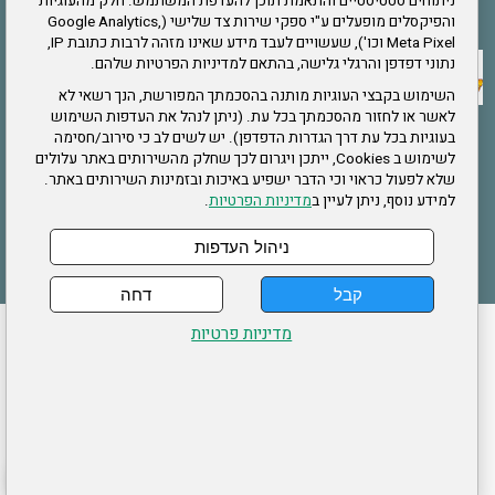
ניתוחים סטטיסטיים והתאמת תוכן להעדפת המשתמש. חלק מהעוגיות
אתר צה"ל
והפיקסלים מופעלים ע"י ספקי שירות צד שלישי (Google Analytics,
Meta Pixel וכו'), שעשויים לעבד מידע שאינו מזהה לרבות כתובת IP,
נתוני דפדפן והרגלי גלישה, בהתאם למדיניות הפרטיות שלהם.
תקנון האתר
השימוש בקבצי העוגיות מותנה בהסכמתך המפורשת, הנך רשאי לא
לאשר או לחזור מהסכמתך בכל עת. (ניתן לנהל את העדפות השימוש
בעוגיות בכל עת דרך הגדרות הדפדפן). יש לשים לב כי סירוב/חסימה
לשימוש ב Cookies, ייתכן ויגרום לכך שחלק מהשירותים באתר עלולים
שירותים
שלא לפעול כראוי וכי הדבר ישפיע באיכות ובזמינות השירותים באתר.
למידע נוסף, ניתן לעיין ב
מדיניות הפרטיות
.
תעסוקה
בריאות
ניהול העדפות
קבל
דחה
ההזמנות שלי
הצהרת נגישות
לעדכון פרטים אישיים
עמוד הבית
מדיניות פרטיות
מפת אתר
מדיניות פרטיות
ארגון "צוות" מזכירות ארצית – ברוך הירש 14 בני ברק
דרונט
דיגיטל
-
נושאים נפוצים
בניית