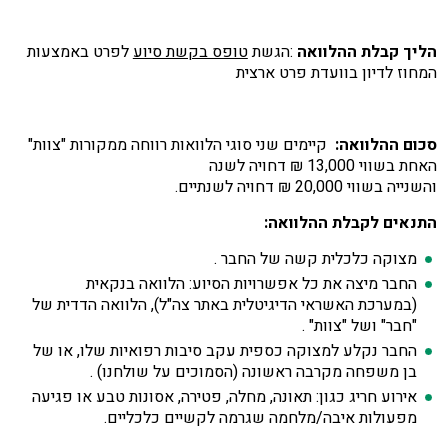
הליך קבלת ההלוואה
:
הגשת
טופס בקשת סיוע
לפרט באמצעות
המחוז לדיון בוועדת פרט ארצית
סכום ההלוואה
:
קיימים שני סוגי הלוואות רווחה ממקורות "צוות"
האחת בשווי 13,000 ₪ דחויה לשנה
והשנייה בשווי 20,000 ₪ דחויה לשנתיים.
התנאים לקבלת ההלוואה
:
מצוקה כלכלית קשה של החבר
.
החבר מיצה את כל אפשרויות הסיוע: הלוואה בנקאית
(במערכת האשראי הדיגיטלית באתר צה"ל), הלוואה הדדית של
"חבר" ושל "צוות" .
החבר נקלע למצוקה כספית עקב סיבות רפואיות שלו, או של
בן משפחה מקרבה ראשונה (הסמוכים על שולחנו)
.
אירוע חריג כגון: תאונה, מחלה, פטירה, אסונות טבע או פגיעה
מפעולות איבה/מלחמה שגרמה לקשיים כלכליים
.