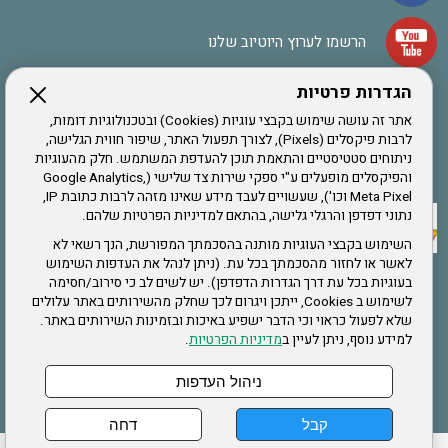
הרשמו לערוץ היוטיוב שלנו
הגדרות פרטיות
הרשמה לחבר
אתר זה עושה שימוש בקבצי עוגיות (Cookies) ובטכנולוגיות דומות,
לרבות פיקסלים (Pixels), לצורך תפעול האתר, שיפור חווית הגלישה,
ניתוחים סטטיסטיים והתאמת תוכן להעדפת המשתמש. חלק מהעוגיות
אתר צה"ל
והפיקסלים מופעלים ע"י ספקי שירות צד שלישי (Google Analytics,
Meta Pixel וכו'), שעשויים לעבד מידע שאינו מזהה לרבות כתובת IP,
נתוני דפדפן והרגלי גלישה, בהתאם למדיניות הפרטיות שלהם.
תקנון האתר
השימוש בקבצי העוגיות מותנה בהסכמתך המפורשת, הנך רשאי לא
לאשר או לחזור מהסכמתך בכל עת. (ניתן לנהל את העדפות השימוש
בעוגיות בכל עת דרך הגדרות הדפדפן). יש לשים לב כי סירוב/חסימה
לשימוש ב Cookies, ייתכן ויגרום לכך שחלק מהשירותים באתר עלולים
שירותים
שלא לפעול כראוי וכי הדבר ישפיע באיכות ובזמינות השירותים באתר.
למידע נוסף, ניתן לעיין ב
מדיניות הפרטיות
.
תעסוקה
בריאות
ניהול העדפות
קבל
דחה