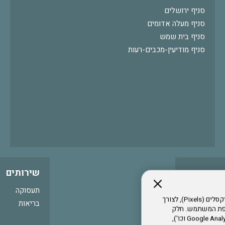
סניף ירושלים
סניף מעלה אדומים
סניף בית שמש
סניף מודיעין-מכבים-רעות
שירותים
תעסוקה
אתר זה עושה שימוש בקבצי עוגיות (Cookies) ובטכנולוגיות דומות, לרבות פיקסלים (Pixels), לצורך
בריאות
עדפת המשתמש. חלק
מהעוגיות והפיקסלים מופעלים ע"י ספקי שירות צד שלישי (Google Analytics, Meta Pixel וכו'),