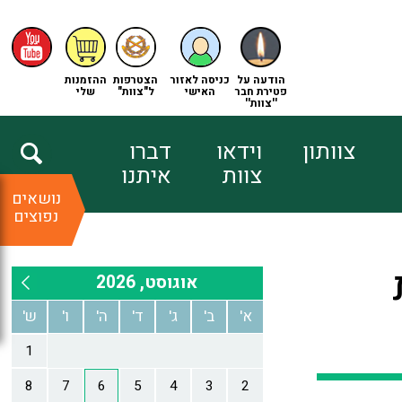
הודעה על
כניסה לאזור
הצטרפות
ההזמנות
פטירת חבר
האישי
ל"צוות"
שלי
''צוות''
צוותון
וידאו
דברו
צוות
איתנו
נושאים
נפוצים
גת