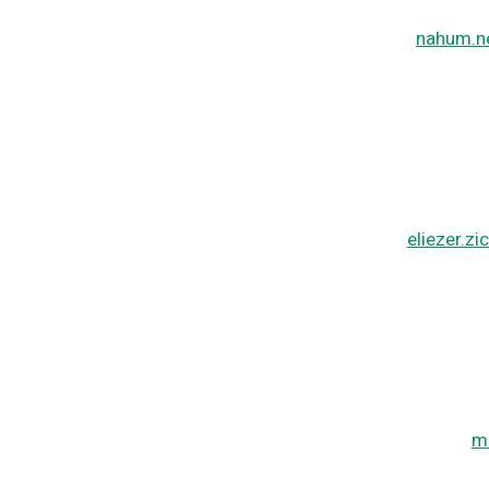
nahum.n
eliezer.
m