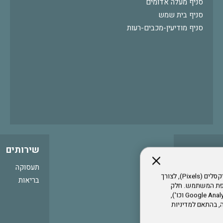
סניף מעלה אדומים
סניף בית שמש
סניף מודיעין-מכבים-רעות
שירותים
תעסוקה
אתר זה עושה שימוש בקבצי עוגיות (Cookies) ובטכנולוגיות דומות, לרבות פיקסלים (Pixels), לצורך
בריאות
עדפת המשתמש. חלק
מהעוגיות והפיקסלים מופעלים ע"י ספקי שירות צד שלישי (Google Analytics, Meta Pixel וכו'),
י דפדפן והרגלי גלישה, בהתאם למדיניות