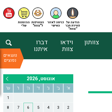
הודעה על
כניסה לאזור
הצטרפות
ההזמנות
פטירת חבר
האישי
ל"צוות"
שלי
''צוות''
צוותון
וידאו
דברו
צוות
איתנו
נושאים
נפוצים