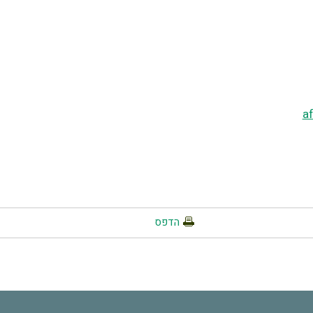
a
הדפס