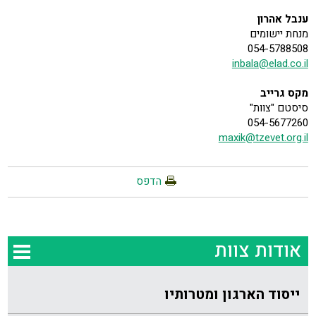
ענבל אהרון
מנחת יישומים
054-5788508
inbala@elad.co.il
מקס גרייב
סיסטם "צוות"
054-5677260
maxik@tzevet.org.il
הדפס
אודות צוות
ייסוד הארגון ומטרותיו