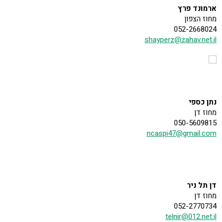
ארמונד פרץ
מחוז הצפון
052-2668024
shayperz@zahav.net.il
נתן כספי
מחוז דן
050-5609815
ncaspi47@gmail.com
דן תל ניר
מחוז דן
052-2770734
telnir@012.net.il