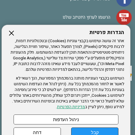
הרשמו לערוץ היוטיוב שלנו
הגדרות פרטיות
הרשמה לחבר
אתר זה עושה שימוש בקבצי עוגיות (Cookies) ובטכנולוגיות דומות,
לרבות פיקסלים (Pixels), לצורך תפעול האתר, שיפור חווית הגלישה,
ניתוחים סטטיסטיים והתאמת תוכן להעדפת המשתמש. חלק מהעוגיות
אתר צה"ל
והפיקסלים מופעלים ע"י ספקי שירות צד שלישי (Google Analytics,
Meta Pixel וכו'), שעשויים לעבד מידע שאינו מזהה לרבות כתובת IP,
נתוני דפדפן והרגלי גלישה, בהתאם למדיניות הפרטיות שלהם.
תקנון האתר
השימוש בקבצי העוגיות מותנה בהסכמתך המפורשת, הנך רשאי לא
לאשר או לחזור מהסכמתך בכל עת. (ניתן לנהל את העדפות השימוש
בעוגיות בכל עת דרך הגדרות הדפדפן). יש לשים לב כי סירוב/חסימה
לשימוש ב Cookies, ייתכן ויגרום לכך שחלק מהשירותים באתר עלולים
שירותים
שלא לפעול כראוי וכי הדבר ישפיע באיכות ובזמינות השירותים באתר.
למידע נוסף, ניתן לעיין ב
מדיניות הפרטיות
.
תעסוקה
בריאות
ניהול העדפות
קבל
דחה