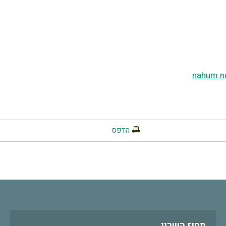
nahum.n
הדפס
מחוז השרון