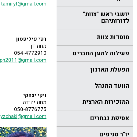
tamiryt@gmail.com
יושבי ראש "צוות"
לדורותיהם
מוסדות צוות
רפי פיליפסון
מחוז דן
פעילות למען החברים
054-4772910
fiph2011@gmail.com
הפעלת הארגון
הוועד המנהל
ויקי יצחקי
המזכירות הארצית
מחוז יהודה
050-8776775
kiyzchaki@gmail.com
אסיפת נבחרים
יו"ר סניפים