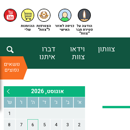
הודעה על
כניסה לאזור
הצטרפות
ההזמנות
פטירת חבר
האישי
ל"צוות"
שלי
''צוות''
צוותון
וידאו
דברו
צוות
איתנו
נושאים
נפוצים