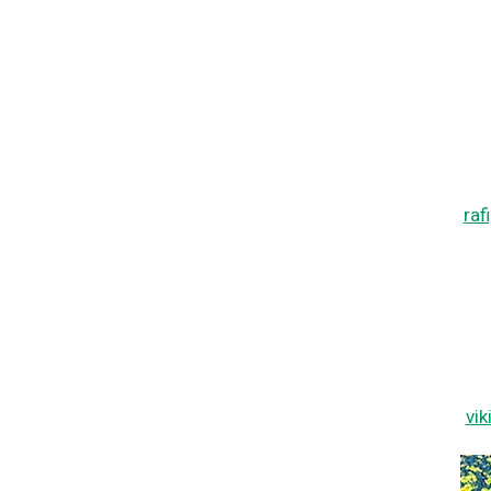
ra
vi