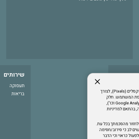
שירותים
תעסוקה
אתר זה עושה שימוש בקבצי עוגיות (Cookies) ובטכנולוגיות דומות, לרבות פיקסלים (Pixels), לצורך
בריאות
עדפת המשתמש. חלק
מהעוגיות והפיקסלים מופעלים ע"י ספקי שירות צד שלישי (Google Analytics, Meta Pixel וכו'),
י דפדפן והרגלי גלישה, בהתאם למדיניות
לחזור מהסכמתך בכל עת.
ים לב כי סירוב/חסימה
לא לפעול כראוי וכי הדבר