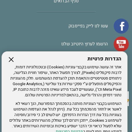
סניף הבדואים
עשו לנו לייק בפייסבוק
הרשמו לערוץ היוטיוב שלנו
הגדרות פרטיות
הרשמה לחבר
אתר זה עושה שימוש בקבצי עוגיות (Cookies) ובטכנולוגיות דומות,
לרבות פיקסלים (Pixels), לצורך תפעול האתר, שיפור חווית הגלישה,
ניתוחים סטטיסטיים והתאמת תוכן להעדפת המשתמש. חלק מהעוגיות
אתר צה"ל
והפיקסלים מופעלים ע"י ספקי שירות צד שלישי (Google Analytics,
Meta Pixel וכו'), שעשויים לעבד מידע שאינו מזהה לרבות כתובת IP,
נתוני דפדפן והרגלי גלישה, בהתאם למדיניות הפרטיות שלהם.
תקנון האתר
השימוש בקבצי העוגיות מותנה בהסכמתך המפורשת, הנך רשאי לא
לאשר או לחזור מהסכמתך בכל עת. (ניתן לנהל את העדפות השימוש
בעוגיות בכל עת דרך הגדרות הדפדפן). יש לשים לב כי סירוב/חסימה
לשימוש ב Cookies, ייתכן ויגרום לכך שחלק מהשירותים באתר עלולים
שירותים
שלא לפעול כראוי וכי הדבר ישפיע באיכות ובזמינות השירותים באתר.
למידע נוסף, ניתן לעיין ב
מדיניות הפרטיות
.