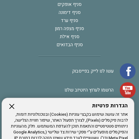
סניף אופקים
סניף דימונה
סניף ערד
סניף מצפה רמון
סניף אילת
סניף הבדואים
עשו לנו לייק בפייסבוק
הרשמו לערוץ היוטיוב שלנו
הגדרות פרטיות
הרשמה לחבר
אתר זה עושה שימוש בקבצי עוגיות (Cookies) ובטכנולוגיות דומות,
לרבות פיקסלים (Pixels), לצורך תפעול האתר, שיפור חווית הגלישה,
ניתוחים סטטיסטיים והתאמת תוכן להעדפת המשתמש. חלק מהעוגיות
אתר צה"ל
והפיקסלים מופעלים ע"י ספקי שירות צד שלישי (Google Analytics,
Meta Pixel וכו'), שעשויים לעבד מידע שאינו מזהה לרבות כתובת IP,