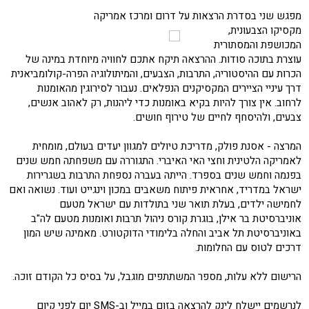
מפגש שני בסדרת הרצאות על דרום ומרכז אמריקה
מקסיקו הצבעונית,
המכושפת והמסתורית
עוצרת בתוכה סודות. ההרצאה תיקח אתכם לחוויה מיוחדת במינה של
הכרות עם ההיסטוריה, התרבות, הצבעים, והמיתולוגיה הפרה-קולומביאנית
דרך עיניי הציירים המקסיקנים הנפלאים. נעבור לסירוגין מהאומנות
לרחוב. אין צורך להיות בקיא באומנות כדי ליהנות, רק לאהוב אנשים,
צבעים, ולהיסחף לחיים של טירוף חושים.
המרצה - אסנת פולק, מדריכת טיולים למגוון יעדים בעולם, מומחית
לאמריקה הלטינית וחצי האי האיברי. התגוררה עם משפחתה חמש שנים
בפנמה וחמש שנים בספרד. הייתה בעברה נספחת התרבות בשגרירות
ישראל במדריד, אחראית פיתוח משאבים במכון וינגייט ועוד. נשואה ואם
לחמישה ילדים, בעלת תואר שני בתולדות עם ישראל מטעם
אוניברסיטת בר אילן, בוגרת קורס ניהול תרבות ואומנות מטעם לה"ב
באוניברסיטת תל אביב והחלה בלימודי הדוקטורט. מאמינה שיש המון
דרכים לטוס עם החלומות.
הרישום ללא עלות, מספר המשתתפים מוגבל, על בסיס כל הקודם זוכה.
לנרשמים יישלח לינק להרצאה בזום במייל וב-SMS יום לפני קיום