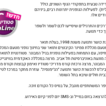
רידה טבעית בתפקודי הגוף השונים, כולל
ית). לפעילות הגופנית יתרונות רבים, ביניהם
דים אלו.
רכים והתרגילים שיסייעו לכם לשמר ולשפר
 כדי תנועה.
טלי יהלום פרי - מדריכת כושר ותנועה משנת 1998, בעלת תואר
טעם מכללת סמינר הקיבוצים ותואר שני בחינוך גופני מטעם המכ
 חיפה, עם התמחות בפעילות גופנית בגיל המבוגר. סטודנטית לתואר
 מונעת באוניברסיטת תל אביב. מרצה במכללה האקדמית בווינגיי
המבוגר, מרצה ורכזת קורס מדריכי סטודיו ואימון קבוצות וקורס מ
ביה"ס להכשרת כושר ותנועה "הג'ימנסיה". עוזרת מחקר במרכז לטי
בית חולים שיבא בתל השומר.
פר המשתתפים מוגבל, על בסיס כל הקודם זוכה.
מייל וב-SMS יום לפני קיום האירוע.