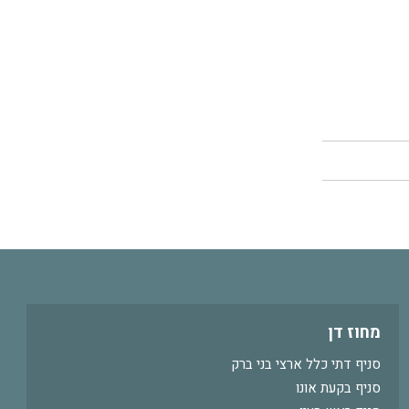
מחוז דן
סניף דתי כלל ארצי בני ברק
סניף בקעת אונו