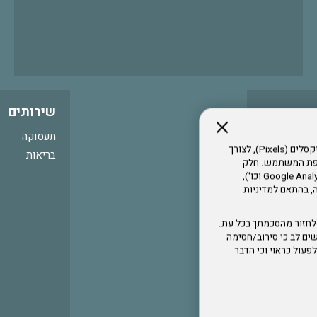
שירותים
תעסוקה
אתר זה עושה שימוש בקבצי עוגיות (Cookies) ובטכנולוגיות דומות, לרבות פיקסלים (Pixels), לצורך
בריאות
עדפת המשתמש. חלק
מהעוגיות והפיקסלים מופעלים ע"י ספקי שירות צד שלישי (Google Analytics, Meta Pixel וכו'),
י דפדפן והרגלי גלישה, בהתאם למדיניות
לחזור מהסכמתך בכל עת.
ים לב כי סירוב/חסימה
לא לפעול כראוי וכי הדבר