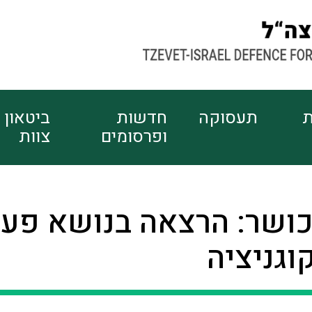
ת
תעסוקה
חדשות
ביטאון
ופרסומים
צוות
zo לכושר: הרצאה בנושא פע
וגניציה