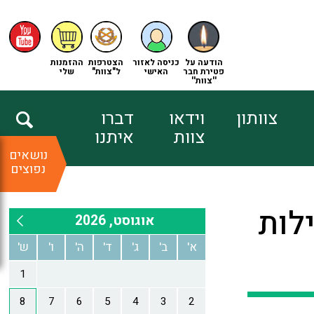
הודעה על
כניסה לאזור
הצטרפות
ההזמנות
פטירת חבר
האישי
ל"צוות"
שלי
''צוות''
צוותון
וידאו
דברו
צוות
איתנו
נושאים
נפוצים
ילות