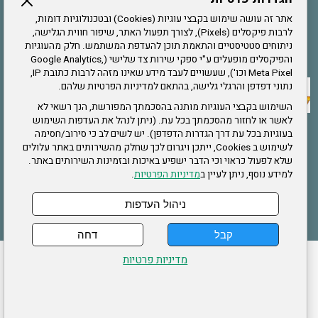
הרשמה לחבר
אתר זה עושה שימוש בקבצי עוגיות (Cookies) ובטכנולוגיות דומות,
לרבות פיקסלים (Pixels), לצורך תפעול האתר, שיפור חווית הגלישה,
ניתוחים סטטיסטיים והתאמת תוכן להעדפת המשתמש. חלק מהעוגיות
אתר צה"ל
והפיקסלים מופעלים ע"י ספקי שירות צד שלישי (Google Analytics,
Meta Pixel וכו'), שעשויים לעבד מידע שאינו מזהה לרבות כתובת IP,
נתוני דפדפן והרגלי גלישה, בהתאם למדיניות הפרטיות שלהם.
תקנון האתר
השימוש בקבצי העוגיות מותנה בהסכמתך המפורשת, הנך רשאי לא
לאשר או לחזור מהסכמתך בכל עת. (ניתן לנהל את העדפות השימוש
בעוגיות בכל עת דרך הגדרות הדפדפן). יש לשים לב כי סירוב/חסימה
לשימוש ב Cookies, ייתכן ויגרום לכך שחלק מהשירותים באתר עלולים
שירותים
שלא לפעול כראוי וכי הדבר ישפיע באיכות ובזמינות השירותים באתר.
למידע נוסף, ניתן לעיין ב
מדיניות הפרטיות
.
תעסוקה
בריאות
ניהול העדפות
קבל
דחה
ההזמנות שלי
הצהרת נגישות
לעדכון פרטים אישיים
עמוד הבית
מדיניות פרטיות
מפת אתר
מדיניות פרטיות
ארגון "צוות" מזכירות ארצית – ברוך הירש 14 בני ברק