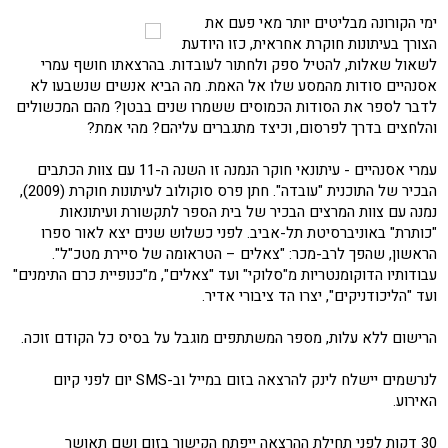
ימי הקורונה מבליטים יותר מאי פעם את
הצורך בעיתונות חוקרת אחראית, כזו היודעת
לשאול שאלות, להטיל ספק ולחתור לעובדות. בהרצאתו חושף עמרי
אסנהיים סודות מהמסע שלו אל האמת. מה הביא אנשים שנשבעו לא
לדבר לספר את הסודות הכמוסים ששמרו שנים בבטן? מהם המכשולים
והלחצים בדרך לפרסום, וכיצד מתגברים עליהם? מהי אמת?
עמרי אסנהיים - עיתונאי חוקר הנמנה זו השנה ה-11 עם צוות הכתבים
הבכיר של התוכנית "עובדה". חתן פרס סוקולוב לעיתונות חוקרת (2009),
נמנה עם צוות המרצים הבכיר של בית הספר לתקשורת ועיתונאות
"כותרת" באוניברסיטת תל-אביב. לפני כשלוש שנים יצא לאור ספרו
הראשון, שהפך לרב-מכר: "צאלים – הטראומה של סיירת מטכ"ל".
עבודותיו הדוקומנטריות מ"סלוקי" ועד "צאלים", מ"כנופיית כרם התימנים"
ועד "הליכודניקים", יצרו הד ציבורי אדיר.
הרישום ללא עלות, מספר המשתתפים מוגבל על בסיס כל הקודם זוכה.
לנרשמים יישלח לינק להרצאה בזום במייל וב-SMS יום לפני קיום
האירוע.
30 דקות לפני תחילת ההרצאה ייפתח הקישור בזום ושם תאושר