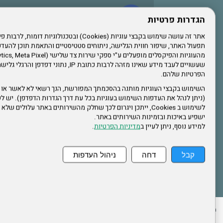
עשו לנו לייק בפייסבוק
הגדרות פרטיות
תפעול האתר, שיפור חווית הגלישה, ניתוחים סטטיסטיים והתאמת תוכן לה
הרשמו לערוץ היוטיוב שלנו
שעשויים לעבד מידע שאינו מזהה לרבות כתובת IP, נתונ
הפרטיות שלהם.
הרשמה לחבר
השימוש בקבצי העוגיות מותנה בהסכמתך המפורשת, הנך רשאי לא לאשר או 
(ניתן לנהל את העדפות השימוש בעוגיות בכל עת דרך הגדרות הדפדפן). יש לש
אתר צה"ל
לשימוש ב Cookies, ייתכן ויגרום לכך שחלק מהשירותים באתר עלולים ש
ישפיע באיכות ובזמינות השירותים באתר.
למידע נוסף, ניתן לעיין ב
מדיניות הפרטיות
.
תקנון האתר
קבל
דחה
ניהול העדפות
ההזמנות שלי
הצהרת נגישות
לעדכון פרטים אישיים
עמוד הבית
מפת את