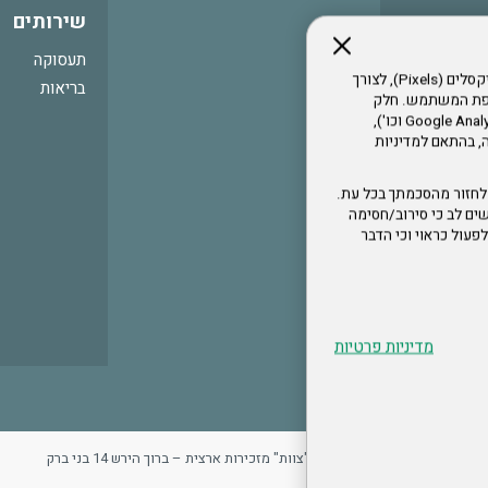
שירותים
תעסוקה
אתר זה עושה שימוש בקבצי עוגיות (Cookies) ובטכנולוגיות דומות, לרבות פיקסלים (Pixels), לצורך
בריאות
עדפת המשתמש. חלק
מהעוגיות והפיקסלים מופעלים ע"י ספקי שירות צד שלישי (Google Analytics, Meta Pixel וכו'),
י דפדפן והרגלי גלישה, בהתאם למדיניות
לחזור מהסכמתך בכל עת.
ים לב כי סירוב/חסימה
לא לפעול כראוי וכי הדבר
מדיניות פרטיות
ר
מדיניות פרטיות
ארגון "צוות" מזכירות ארצית – ברוך הירש 14 בני ברק