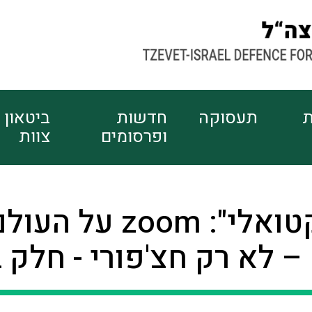
ת
תעסוקה
חדשות
ביטאון
ופרסומים
צוות
"צוות אקטואלי": zoom על ה
 – לא רק חצ'פורי - חלק ב