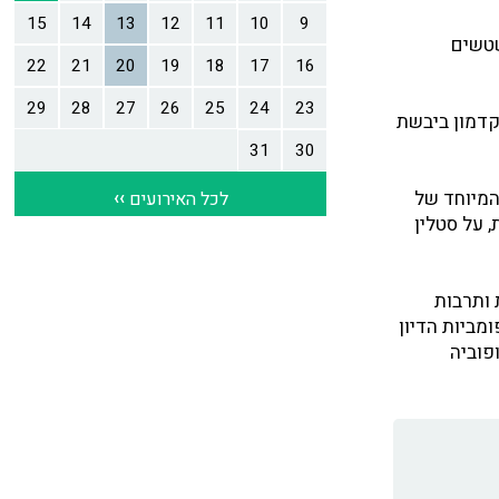
שטשים
קדמון ביבשת
 המיוחד של
, על סטלין
ספרות ותרבות
בר. בכנס ה-18 חוקקה את חוק פומביות הדיון
פוביה