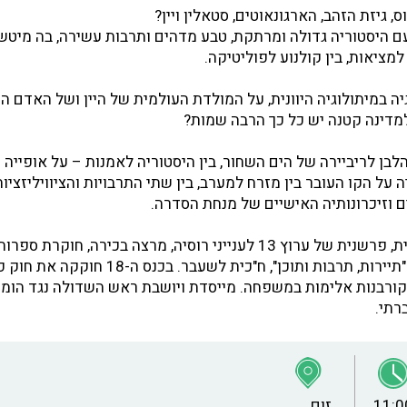
גיזת הזהב, הארגונאוטים, סטאלין ויין?
עם היסטוריה גדולה ומרתקת, טבע מדהים ותרבות עשירה, בה מיט
למציאות, בין קולנוע לפוליטיקה.
ה במיתולוגיה היוונית, על המולדת העולמית של היין ושל האדם ה
מדינה קטנה יש כל כך הרבה שמות?
הלבן לריביירה של הים השחור, בין היסטוריה לאמנות – על אופייה
על הקו העובר בין מזרח למערב, בין שתי התרבויות והציוויליזציות
ם וזיכרונותיה האישיים של מנחת הסדרה.
- עיתונאית, פרשנית של ערוץ 13 לענייני רוסיה, מרצה בכירה, חוקרת 
רוסית, מנהלת פרויקט "תיירות, תרבות ותוכן", ח"כית לשע
קורבנות אלימות במשפחה. מייסדת ויושבת ראש השדולה נגד הומו
רתי.
11:0
זום