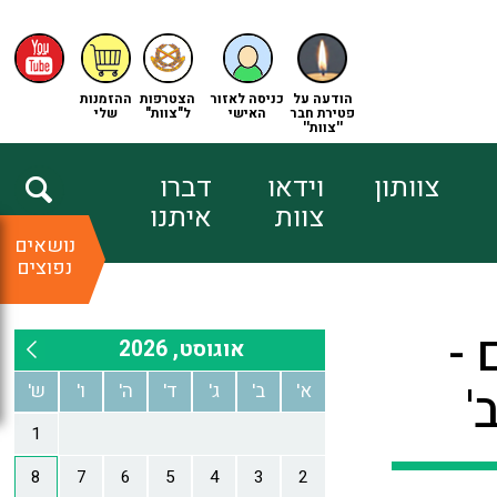
הודעה על
כניסה לאזור
הצטרפות
ההזמנות
פטירת חבר
האישי
ל"צוות"
שלי
''צוות''
צוותון
וידאו
דברו
צוות
איתנו
נושאים
נפוצים
עולם -
'