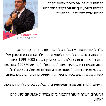
כפגיעה בעבודה, מה באמת אפשר לקבל
מביטוח לאומי, איך אפשר לקבל פטור ממס
הכנסה ואילו יתרונות יש בחסרונות.
עו"ד ליאור טומשין – בעלים של משרד עורכי דין מרקמן טומשין,
המתמחה בתביעות מול ביטוח לאומי ונזיקין, יו"ר ועדת צבא וביטחון של
מחוז תל אביב והמרכז בלשכת עורכי הדין בשנים 1999-2003. כיום
מנחה תוכנית רדיו שבועית בשם "כבוד העו"ד" ברדיוס 100FM. כתב ספר
משפטי מקיף בתחום, "תאונות עבודה ומחלות מקצוע", בהוצאת "נבו",
אשר משמש מרצים בכירים באקדמיה ושופטים רבים העוסקים בתחום.
הרישום ללא עלות, מספר המשתתפים מוגבל, על בסיס כל הקודם זוכה.
לנרשמים יישלח קישור להרצאה בזום במייל וב-SMS יום לפני קיום
האירוע.