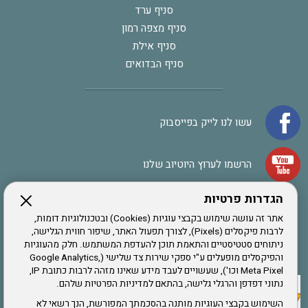
סניף ערד
סניף מצפה רמון
סניף אילת
סניף הבדואים
עשו לנו לייק בפייסבוק
הרשמו לערוץ היוטיוב שלנו
הגדרות פרטיות
הרשמה לחבר
אתר זה עושה שימוש בקבצי עוגיות (Cookies) ובטכנולוגיות דומות,
לרבות פיקסלים (Pixels), לצורך תפעול האתר, שיפור חווית הגלישה,
ניתוחים סטטיסטיים והתאמת תוכן להעדפת המשתמש. חלק מהעוגיות
אתר צה"ל
והפיקסלים מופעלים ע"י ספקי שירות צד שלישי (Google Analytics,
Meta Pixel וכו'), שעשויים לעבד מידע שאינו מזהה לרבות כתובת IP,
נתוני דפדפן והרגלי גלישה, בהתאם למדיניות הפרטיות שלהם.
תקנון האתר
השימוש בקבצי העוגיות מותנה בהסכמתך המפורשת, הנך רשאי לא