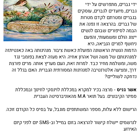
ידי גברים, מתפרשים על ידי
גברים, מיועדים לגברים, עוסקים
בגברים ומטרתם לקדם מטרות
של גברים. בהרצאה זו נפנה את
הבמה לסיפורים שבהם לנשים
ייצוג הולם ומשמעותי, והפעם
ניחשף למרים הנביאה, היא
הדמות הנשית הראשונה הפועלת כאשת ציבור. מנהיגותהּ באה כאנטיתזה
למנהיגותם של משה ושל אהרון אחיה. היא מעזה לצאת בפומבי נגד
משה, ומשלמת מחיר כבד. למרות זאת, העם מעריץ אותה. מרים פורצת
דרך, ומציעה אלטרנטיבה למנהיגות המסורתית הגברית. האם בגלל זה
נדחקה לשוליים?
אשר גניס
- מרצה בכיר למקרא במכללת לוינסקי לחינוך ובמכללת
סמינר הקיבוצים. בעל תואר M.A מהאוניברסיטה העברית.
הרישום ללא עלות, מספר המשתתפים מוגבל, על בסיס כל הקודם זוכה.
לנרשמים יישלח קישור להרצאה בזום במייל וב-SMS יום לפני קיום
האירוע.