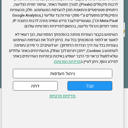
לרבות פיקסלים (Pixels), לצורך תפעול האתר, שיפור חווית הגלישה,
ניתוחים סטטיסטיים והתאמת תוכן להעדפת המשתמש. חלק מהעוגיות
אתר צה"ל
והפיקסלים מופעלים ע"י ספקי שירות צד שלישי (Google Analytics,
Meta Pixel וכו'), שעשויים לעבד מידע שאינו מזהה לרבות כתובת IP,
נתוני דפדפן והרגלי גלישה, בהתאם למדיניות הפרטיות שלהם.
תקנון האתר
השימוש בקבצי העוגיות מותנה בהסכמתך המפורשת, הנך רשאי לא
לאשר או לחזור מהסכמתך בכל עת. (ניתן לנהל את העדפות השימוש
בעוגיות בכל עת דרך הגדרות הדפדפן). יש לשים לב כי סירוב/חסימה
לשימוש ב Cookies, ייתכן ויגרום לכך שחלק מהשירותים באתר עלולים
שירותים
שלא לפעול כראוי וכי הדבר ישפיע באיכות ובזמינות השירותים באתר.
למידע נוסף, ניתן לעיין ב
מדיניות הפרטיות
.
תעסוקה
בריאות
ניהול העדפות
קבל
דחה
ההזמנות שלי
הצהרת נגישות
לעדכון פרטים אישיים
עמוד הבית
מדיניות פרטיות
מפת אתר
מדיניות פרטיות
ארגון "צוות" מזכירות ארצית – ברוך הירש 14 בני ברק
דרונט
דיגיטל