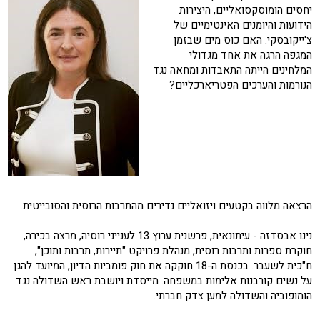
יחסים הומוסקסואליים, היצירות
הידועות והיומנים האינטימיים של
צ'ייקובסקי. האם כוס מים שבזמן
המגפה הרגה את אחד מגדולי
המלחינים הייתה התאבדות ומחאה נגד
הנורמות והערכים הפטריארכליים?
הרצאה מלווה בקטעים ויזואליים נדירים מהתרבות הרוסית והסובייטית.
נינו אבסדזה - עיתונאית, פרשנית ערוץ 13 לענייני רוסיה, מרצה בכירה,
חוקרת ספרות ותרבות רוסית, מנהלת פרויקט "תיירות, תרבות ותוכן",
ח"כית לשעבר. בכנסת ה-18 חוקקה את חוק פומביות הדיון, המיועד להגן
על נשים קורבנות אלימות במשפחה. מייסדת ויושבת ראש השדולה נגד
הומופוביה והשדולה למען צדק חברתי.