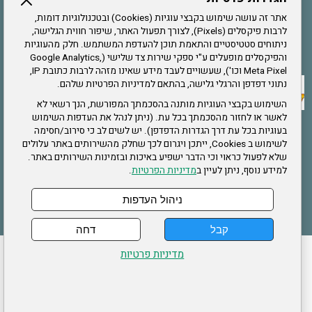
הרשמה לחבר
אתר זה עושה שימוש בקבצי עוגיות (Cookies) ובטכנולוגיות דומות,
לרבות פיקסלים (Pixels), לצורך תפעול האתר, שיפור חווית הגלישה,
ניתוחים סטטיסטיים והתאמת תוכן להעדפת המשתמש. חלק מהעוגיות
אתר צה"ל
והפיקסלים מופעלים ע"י ספקי שירות צד שלישי (Google Analytics,
Meta Pixel וכו'), שעשויים לעבד מידע שאינו מזהה לרבות כתובת IP,
נתוני דפדפן והרגלי גלישה, בהתאם למדיניות הפרטיות שלהם.
תקנון האתר
השימוש בקבצי העוגיות מותנה בהסכמתך המפורשת, הנך רשאי לא
לאשר או לחזור מהסכמתך בכל עת. (ניתן לנהל את העדפות השימוש
בעוגיות בכל עת דרך הגדרות הדפדפן). יש לשים לב כי סירוב/חסימה
לשימוש ב Cookies, ייתכן ויגרום לכך שחלק מהשירותים באתר עלולים
שירותים
שלא לפעול כראוי וכי הדבר ישפיע באיכות ובזמינות השירותים באתר.
למידע נוסף, ניתן לעיין ב
מדיניות הפרטיות
.
תעסוקה
בריאות
ניהול העדפות
קבל
דחה
ההזמנות שלי
הצהרת נגישות
לעדכון פרטים אישיים
עמוד הבית
מדיניות פרטיות
מפת אתר
מדיניות פרטיות
ארגון "צוות" מזכירות ארצית – ברוך הירש 14 בני ברק
דרונט