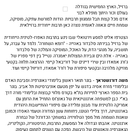
ברזיל, הארץ החמישית בגודלה
בעולם וכור היתוך מופלא לבני
אדם מכל קצות תבל וממגוון תרבויות. הודות למורשת עתיקה, מוסיקה,
שמחת חיים וגאווה לאומית נוצרה כאן תרבות ייחודית ברזילאית.
הצטרפו אלינו למסע וירטואלי שבו ניגע בתרבות האפרו-לטינית הייחודית
של ברזיל בבירתה סלבדור באהייה - "רומא השחורה". נלמד על עברה, על
תושביה, על מנהגי הדת, על האוכל, המוסיקה והמלכה של סלבדור
באהייה - אלת הים וגבירת המצולות יאמנז'ה. נטייל בין דפי ספריו של
ג'ורג אמאדו ובין שירי דייגים של דוריבאל קיימי. ההרצאה תלווה בקטעי
מוזיקה מלהיבה ובקטעי סיפורת של ז'ורז' אמאדו, דוריוול קיימי ועוד.
משה דורנשטראך
- בוגר תואר ראשון בלימודי גאוגרפיה וסביבת האדם
ובלימודי מזרח אסיה בדגש על יפן מטעם אוניברסיטת תל אביב. בוגר
בית הספר הארצי לתיירות בת”א בקורס מלווי קבוצות ובלימודי מורה דרך
בא”י. כבן למשפחה ארגנטינאית של גאוצ’וס התחיל את הרומן עם
אמריקה הלטינית עוד מבטן ומלידה עם סיפורי ההתיישבות היהודית
בארגנטינה, דרך צלילי הטנגו, ניחוחות עשן המדורה וטעמי האסדו וכמובן
שאגות השמחה מול מסך הטלוויזיה במשחקי הכדורגל של נבחרת
ארגנטינה. אהבתו הגדולה אל המסעות, התרבות, ההיסטוריה, הקולינריה,
הגאוגרפיה והאנשים של היבשת, הפכה עם השנים לתחום העיסוק