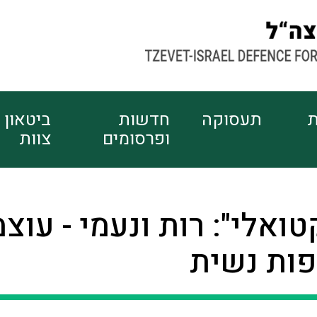
ת
תעסוקה
חדשות
ביטאון
ופרסומים
צוות
טואלי": רות ונעמי - עוצ
ות נשית