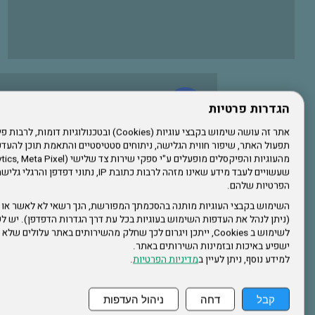
עשו לנו לייק בפייסבוק
הגדרות פרטיות
תפעול האתר, שיפור חווית הגלישה, ניתוחים סטטיסטיים והתאמת תוכן לה
הרשמו לערוץ היוטיוב שלנו
שעשויים לעבד מידע שאינו מזהה לרבות כתובת IP, נתונ
הפרטיות שלהם.
הרשמה לחבר
השימוש בקבצי העוגיות מותנה בהסכמתך המפורשת, הנך רשאי לא לאשר או 
(ניתן לנהל את העדפות השימוש בעוגיות בכל עת דרך הגדרות הדפדפן). יש לש
אתר צה"ל
לשימוש ב Cookies, ייתכן ויגרום לכך שחלק מהשירותים באתר עלולים ש
ישפיע באיכות ובזמינות השירותים באתר.
למידע נוסף, ניתן לעיין ב
מדיניות הפרטיות
.
תקנון האתר
קבל
דחה
ניהול העדפות