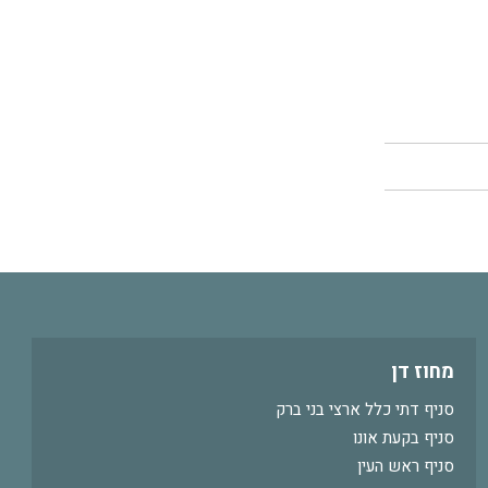
מחוז דן
סניף דתי כלל ארצי בני ברק
סניף בקעת אונו
סניף ראש העין