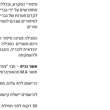
סיפורי המקרא, ובכללם 
מתפרשים על ידי גברים
לקדם מטרות של גברים
לסיפורים שבהם לנשים 
ומרים.
המגילה מציגה סיפור ח
הינם משניים. המגילה 
יהודאית לנכריה, והגב
ולהעמקתה.
אשר גניס
– חבר "צוות
תואר M.A מהאוניברסיטה העברית.
הרישום ללא עלות, מס
לנרשמים יישלח קישור להרצאה בזום 
30 דקות לפני תחילת ההרצאה ייפתח הקישור בזום ושם תאושר כניסתכם לצפייה.