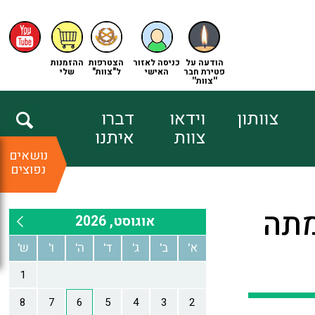
הודעה על
כניסה לאזור
הצטרפות
ההזמנות
פטירת חבר
האישי
ל"צוות"
שלי
''צוות''
צוותון
וידאו
דברו
צוות
איתנו
נושאים
נפוצים
מתה