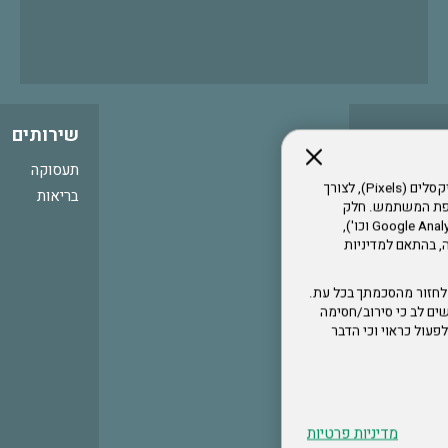
שירותים
תעסוקה
אתר זה עושה שימוש בקבצי עוגיות (Cookies) ובטכנולוגיות דומות, לרבות פיקסלים (Pixels), לצורך
בריאות
עדפת המשתמש. חלק
מהעוגיות והפיקסלים מופעלים ע"י ספקי שירות צד שלישי (Google Analytics, Meta Pixel וכו'),
י דפדפן והרגלי גלישה, בהתאם למדיניות
לחזור מהסכמתך בכל עת.
ים לב כי סירוב/חסימה
לא לפעול כראוי וכי הדבר
מדיניות פרטיות