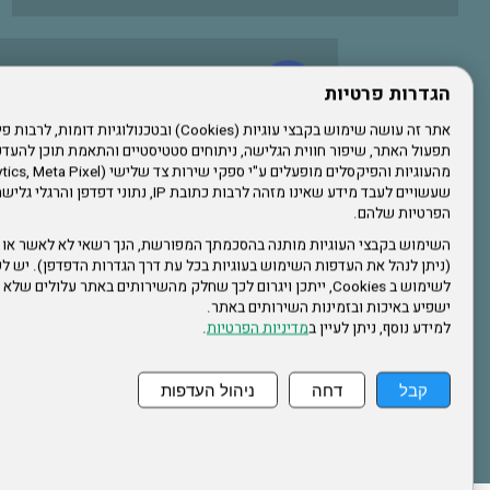
עשו לנו לייק בפייסבוק
הגדרות פרטיות
תפעול האתר, שיפור חווית הגלישה, ניתוחים סטטיסטיים והתאמת תוכן לה
הרשמו לערוץ היוטיוב שלנו
שעשויים לעבד מידע שאינו מזהה לרבות כתובת IP, נתונ
הפרטיות שלהם.
הרשמה לחבר
השימוש בקבצי העוגיות מותנה בהסכמתך המפורשת, הנך רשאי לא לאשר או 
(ניתן לנהל את העדפות השימוש בעוגיות בכל עת דרך הגדרות הדפדפן). יש לש
אתר צה"ל
לשימוש ב Cookies, ייתכן ויגרום לכך שחלק מהשירותים באתר עלולים ש
ישפיע באיכות ובזמינות השירותים באתר.
למידע נוסף, ניתן לעיין ב
מדיניות הפרטיות
.
תקנון האתר
קבל
דחה
ניהול העדפות