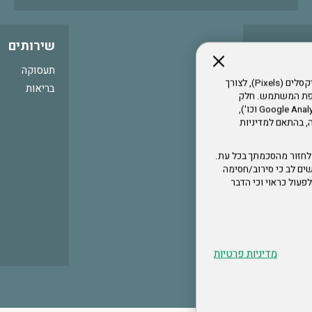
שירותים
תעסוקה
אתר זה עושה שימוש בקבצי עוגיות (Cookies) ובטכנולוגיות דומות, לרבות פיקסלים (Pixels), לצורך
בריאות
עדפת המשתמש. חלק
מהעוגיות והפיקסלים מופעלים ע"י ספקי שירות צד שלישי (Google Analytics, Meta Pixel וכו'),
י דפדפן והרגלי גלישה, בהתאם למדיניות
לחזור מהסכמתך בכל עת.
ים לב כי סירוב/חסימה
לא לפעול כראוי וכי הדבר
מדיניות פרטיות