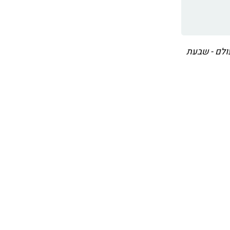
" - zoom על העולם - שבעת