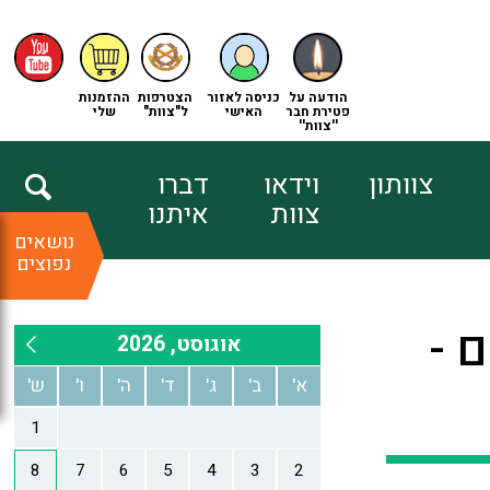
הודעה על
כניסה לאזור
הצטרפות
ההזמנות
פטירת חבר
האישי
ל"צוות"
שלי
''צוות''
צוותון
וידאו
דברו
צוות
איתנו
נושאים
נפוצים
 העולם -