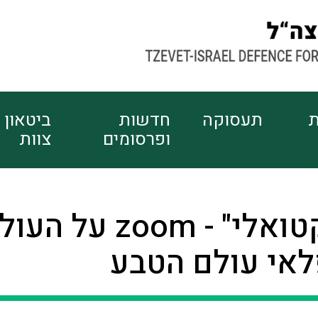
ת
תעסוקה
חדשות
ביטאון
ופרסומים
צוות
"צוות אקטואלי" - zoom על
אי עולם הטבע