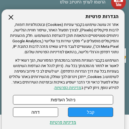
הרשמו לערוץ היוטיוב שלנו
הגדרות פרטיות
הרשמה לחבר
אתר זה עושה שימוש בקבצי עוגיות (Cookies) ובטכנולוגיות דומות,
לרבות פיקסלים (Pixels), לצורך תפעול האתר, שיפור חווית הגלישה,
ניתוחים סטטיסטיים והתאמת תוכן להעדפת המשתמש. חלק מהעוגיות
אתר צה"ל
והפיקסלים מופעלים ע"י ספקי שירות צד שלישי (Google Analytics,
Meta Pixel וכו'), שעשויים לעבד מידע שאינו מזהה לרבות כתובת IP,
נתוני דפדפן והרגלי גלישה, בהתאם למדיניות הפרטיות שלהם.
תקנון האתר
השימוש בקבצי העוגיות מותנה בהסכמתך המפורשת, הנך רשאי לא
לאשר או לחזור מהסכמתך בכל עת. (ניתן לנהל את העדפות השימוש
בעוגיות בכל עת דרך הגדרות הדפדפן). יש לשים לב כי סירוב/חסימה
לשימוש ב Cookies, ייתכן ויגרום לכך שחלק מהשירותים באתר עלולים
שירותים
שלא לפעול כראוי וכי הדבר ישפיע באיכות ובזמינות השירותים באתר.
למידע נוסף, ניתן לעיין ב
מדיניות הפרטיות
.
תעסוקה
בריאות
ניהול העדפות
קבל
דחה
ההזמנות שלי
הצהרת נגישות
לעדכון פרטים אישיים
עמוד הבית
מדיניות פרטיות
מפת אתר
מדיניות פרטיות