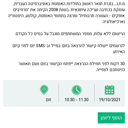
מ.ת.ג., בוגרת תואר ראשון בתולדות האומנות באוניברסיטה העברית,
עוסקת בכתיבה ועריכה עיתונאית. בשנת 2008 הקימה את "מרחיבים
אופקים - העשרה תרבותית" ומרצה בתחומי האומנות, קולנוע, היסטוריה
וארכיאולוגיה.
הרישום ללא עלות, מספר המשתתפים מוגבל על בסיס כל הקודם.
לנרשמים יישלח קישור להרצאה בזום במייל וב-SMS יום לפני קיום
האירוע.
30 דקות לפני תחילת ההרצאה ייפתח הקישור בזום ושם תאושר
כניסתכם לצפייה.
19/10/2021
10:30 - 11:30
זום
הוסף ליומן