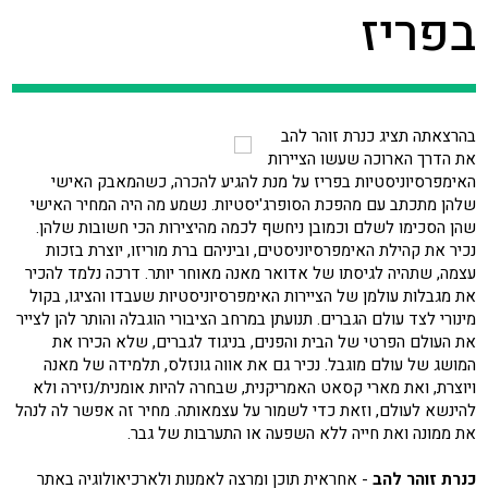
בפריז
בהרצאתה תציג כנרת זוהר להב
את הדרך הארוכה שעשו הציירות
האימפרסיוניסטיות בפריז על מנת להגיע להכרה, כשהמאבק האישי
שלהן מתכתב עם מהפכת הסופרג'יסטיות. נשמע מה היה המחיר האישי
שהן הסכימו לשלם וכמובן ניחשף לכמה מהיצירות הכי חשובות שלהן.
נכיר את קהילת האימפרסיוניסטים, וביניהם ברת מוריזו, יוצרת בזכות
עצמה, שתהיה לגיסתו של אדואר מאנה מאוחר יותר. דרכה נלמד להכיר
את מגבלות עולמן של הציירות האימפרסיוניסטיות שעבדו והציגו, בקול
מינורי לצד עולם הגברים. תנועתן במרחב הציבורי הוגבלה והותר להן לצייר
את העולם הפרטי של הבית והפנים, בניגוד לגברים, שלא הכירו את
המושג של עולם מוגבל. נכיר גם את אווה גונזלס, תלמידה של מאנה
ויוצרת, ואת מארי קסאט האמריקנית, שבחרה להיות אומנית/נזירה ולא
להינשא לעולם, וזאת כדי לשמור על עצמאותה. מחיר זה אפשר לה לנהל
את ממונה ואת חייה ללא השפעה או התערבות של גבר.
כנרת זוהר להב
- אחראית תוכן ומרצה לאמנות ולארכיאולוגיה באתר