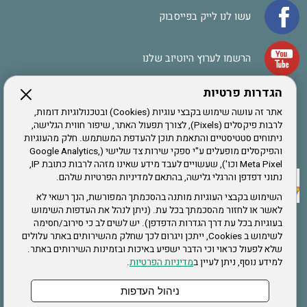
עשו לנו לייק בפייסבוק
הרשמו לערוץ היוטיוב שלנו
הגדרות פרטיות
הרשמה לחבר
אתר זה עושה שימוש בקבצי עוגיות (Cookies) ובטכנולוגיות דומות,
לרבות פיקסלים (Pixels), לצורך תפעול האתר, שיפור חווית הגלישה,
ניתוחים סטטיסטיים והתאמת תוכן להעדפת המשתמש. חלק מהעוגיות
אתר צה"ל
והפיקסלים מופעלים ע"י ספקי שירות צד שלישי (Google Analytics,
Meta Pixel וכו'), שעשויים לעבד מידע שאינו מזהה לרבות כתובת IP,
נתוני דפדפן והרגלי גלישה, בהתאם למדיניות הפרטיות שלהם.
תקנון האתר
השימוש בקבצי העוגיות מותנה בהסכמתך המפורשת, הנך רשאי לא
לאשר או לחזור מהסכמתך בכל עת. (ניתן לנהל את העדפות השימוש
בעוגיות בכל עת דרך הגדרות הדפדפן). יש לשים לב כי סירוב/חסימה
לשימוש ב Cookies, ייתכן ויגרום לכך שחלק מהשירותים באתר עלולים
שירותים
שלא לפעול כראוי וכי הדבר ישפיע באיכות ובזמינות השירותים באתר.
למידע נוסף, ניתן לעיין ב
מדיניות הפרטיות
.
תעסוקה
בריאות
ניהול העדפות