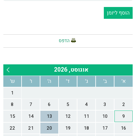
הוסף ליומן
הדפס