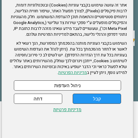
אתר זה עושה שימוש בקבצי עוגיות (Cookies) ובטכנולוגיות דומות,
לרבות פיקסלים (Pixels), לצורך תפעול האתר, שיפור חווית הגלישה,
ניתוחים סטטיסטיים והתאמת תוכן להעדפת המשתמש. חלק מהעוגיות
אתר צה"ל
והפיקסלים מופעלים ע"י ספקי שירות צד שלישי (Google Analytics,
Meta Pixel וכו'), שעשויים לעבד מידע שאינו מזהה לרבות כתובת IP,
נתוני דפדפן והרגלי גלישה, בהתאם למדיניות הפרטיות שלהם.
תקנון האתר
השימוש בקבצי העוגיות מותנה בהסכמתך המפורשת, הנך רשאי לא
לאשר או לחזור מהסכמתך בכל עת. (ניתן לנהל את העדפות השימוש
בעוגיות בכל עת דרך הגדרות הדפדפן). יש לשים לב כי סירוב/חסימה
לשימוש ב Cookies, ייתכן ויגרום לכך שחלק מהשירותים באתר עלולים
שירותים
שלא לפעול כראוי וכי הדבר ישפיע באיכות ובזמינות השירותים באתר.
למידע נוסף, ניתן לעיין ב
מדיניות הפרטיות
.
תעסוקה
בריאות
ניהול העדפות
קבל
דחה
ההזמנות שלי
הצהרת נגישות
לעדכון פרטים אישיים
עמוד הבית
מדיניות פרטיות
מפת אתר
מדיניות פרטיות
ארגון "צוות" מזכירות ארצית – ברוך הירש 14 בני ברק
דרונט