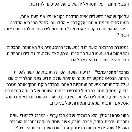
והנביא מחמד, על יחסו אל ירושלים ועל הפיכתה לקדושה.
על אף שהעיר ירושלים אינה מוזכרת בקוראן ולו אף פעם אחת,
המוסלמים מכנים אותה "אֵלְקֻדְס" – הקדושה. למה? מתי היא הוזכרה
בפעם הראשונה בהקשר לאסלאם? מתי ירושלים הופכת לקדושה באופן
רשמי?
במסגרת ההרצאה נצעד יחד במשעולי ההיסטוריה אל האמונות, התככים
והמזימות עד שנעמוד על הר הבית עצמו, לצד שליטים גדולים ומהפכות,
ונבין מהי ירושלים בראי באסלאם.
מרכז "אחכי ערבי"
– ידיעת השפה והכרת התרבות הנן גשר להכרת
האחר, הבסיס לתקשורת נכונה ופתיחת עולם חדש בפני התלמידים עם
שלל הזדמנויות אישיות ועסקיות כאחת. המרכז הוקם מתוך אותה מטרה
בדיוק ומספק מגוון רחב של קורסים ברמות השונות של השפה המדוברת
והספרותית, למתחילים ולמתקדמים, וכן שיעורי העשרה והרצאות בנושא
אסלאם, תרבות, מנהגים ומסורות של בני ערב.
רועי סראג' גולן
, הוא הבעלים של אִחְכִּי עַרַבִּי - המרכז ללימודי שפה
ותרבות ערבית. חוקר, מרצה ומורה, אשר עוסק בשפה ובתרבות הערבית
מעל 15 שנה. יוצא כוחות הביטחון. עובד עם משטרת ישראל וצה"ל,