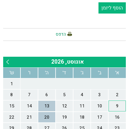
הוסף ליומן
הדפס