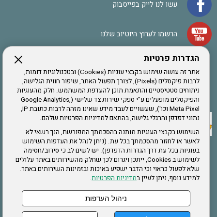
עשו לנו לייק בפייסבוק
הרשמו לערוץ היוטיוב שלנו
הגדרות פרטיות
הרשמה לחבר
אתר זה עושה שימוש בקבצי עוגיות (Cookies) ובטכנולוגיות דומות,
לרבות פיקסלים (Pixels), לצורך תפעול האתר, שיפור חווית הגלישה,
ניתוחים סטטיסטיים והתאמת תוכן להעדפת המשתמש. חלק מהעוגיות
אתר צה"ל
והפיקסלים מופעלים ע"י ספקי שירות צד שלישי (Google Analytics,
Meta Pixel וכו'), שעשויים לעבד מידע שאינו מזהה לרבות כתובת IP,
נתוני דפדפן והרגלי גלישה, בהתאם למדיניות הפרטיות שלהם.
תקנון האתר
השימוש בקבצי העוגיות מותנה בהסכמתך המפורשת, הנך רשאי לא
לאשר או לחזור מהסכמתך בכל עת. (ניתן לנהל את העדפות השימוש
בעוגיות בכל עת דרך הגדרות הדפדפן). יש לשים לב כי סירוב/חסימה
לשימוש ב Cookies, ייתכן ויגרום לכך שחלק מהשירותים באתר עלולים
שירותים
שלא לפעול כראוי וכי הדבר ישפיע באיכות ובזמינות השירותים באתר.
למידע נוסף, ניתן לעיין ב
מדיניות הפרטיות
.
תעסוקה
בריאות
ניהול העדפות