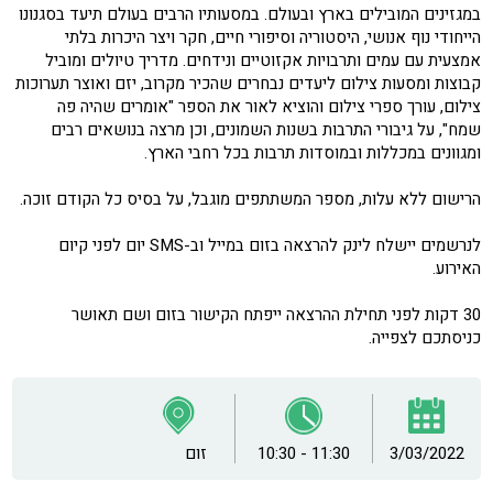
במגזינים המובילים בארץ ובעולם. במסעותיו הרבים בעולם תיעד בסגנונו
הייחודי נוף אנושי, היסטוריה וסיפורי חיים, חקר ויצר היכרות בלתי
אמצעית עם עמים ותרבויות אקזוטיים ונידחים. מדריך טיולים ומוביל
קבוצות ומסעות צילום ליעדים נבחרים שהכיר מקרוב, יזם ואוצר תערוכות
צילום, עורך ספרי צילום והוציא לאור את הספר "אומרים שהיה פה
שמח", על גיבורי התרבות בשנות השמונים, וכן מרצה בנושאים רבים
ומגוונים במכללות ובמוסדות תרבות בכל רחבי הארץ.
הרישום ללא עלות, מספר המשתתפים מוגבל, על בסיס כל הקודם זוכה.
לנרשמים יישלח לינק להרצאה בזום במייל וב-SMS יום לפני קיום
האירוע.
30 דקות לפני תחילת ההרצאה ייפתח הקישור בזום ושם תאושר
כניסתכם לצפייה.
3/03/2022
10:30 - 11:30
זום