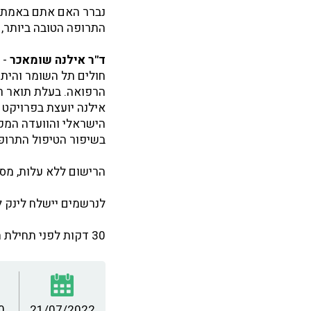
נברר האם אתם באמת מ
התרופה הטובה ביותר, נ
ד"ר אילנה שומאכר
חולים תל השומר והיתה
הישראלי והוועדה המקצ
בשיפור הטיפול התרופת
הרישום ללא עלות, מס
לנרשמים יישלח לינק להרצאה בזום
30 דקות לפני תחילת ההרצאה ייפתח הקישור בזום ושם תאושר כניסתכם לצפייה.
0
21/07/2022