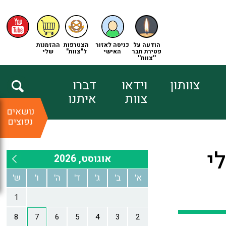
הודעה על
כניסה לאזור
הצטרפות
ההזמנות
פטירת חבר
האישי
ל"צוות"
שלי
''צוות''
צוותון
וידאו
דברו
צוות
איתנו
נושאים
נפוצים
י