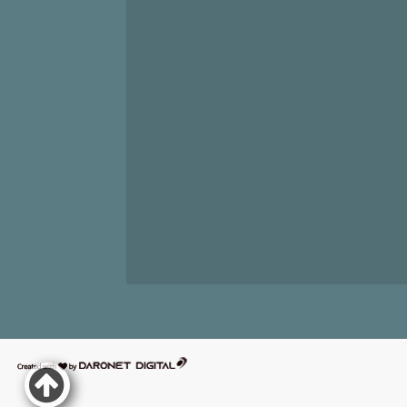
דרונט
דיגיטל
-