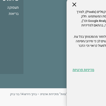
תעסוקה
אתר זה עושה שימוש בקבצי עוגיות (Cookies) ובטכנולוגיות דומות, לרבות פיקסלים (Pixels), לצורך
בריאות
עדפת המשתמש. חלק
מהעוגיות והפיקסלים מופעלים ע"י ספקי שירות צד שלישי (Google Analytics, Meta Pixel וכו'),
י דפדפן והרגלי גלישה, בהתאם למדיניות
לחזור מהסכמתך בכל עת.
ים לב כי סירוב/חסימה
לא לפעול כראוי וכי הדבר
מדיניות פרטיות
ר
מדיניות פרטיות
ארגון "צוות" מזכירות ארצית – ברוך הירש 14 בני ברק