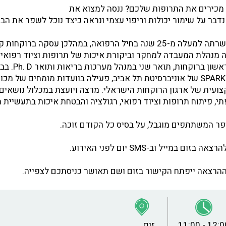
כירים את התרופות שלכם? ננסה למצוא את
דבר על שימור יכולות וריפוי עצמי ונראה כיצד נוכל לשפר את הבר
- שרתה למעלה מ-25 שנה בחיל הרפואה, במהלכן עסקה ברוקחו
 מנהלת המעבדה למחקר וביקורת איכות של תרופות וציוד רפואי 
הרפואה. בעלת תואר ראשון ברוק
אילנה יועצת בפרויקט SPARK של אוניברסיטת תל אביב, פעילה בוועדות מומחים של 
ועית של ארגון הרוקחות הישראלי. מרצה ויועצת במכלול נושאים
י, פיתוח תרופות וציוד רפואי, רגולציה והבטחת איכות בתעשיית
פר המשתתפים מוגבל, על בסיס כל הקודם זוכה.
 במייל וב-SMS יום לפני האירוע.
11:00 - 12:0
זום