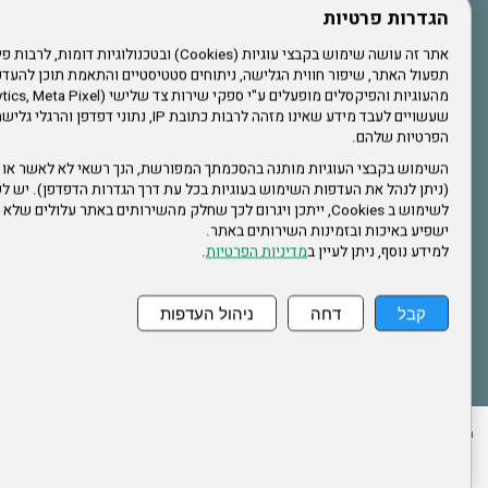
עשו לנו לייק בפייסבוק
הגדרות פרטיות
תפעול האתר, שיפור חווית הגלישה, ניתוחים סטטיסטיים והתאמת תוכן לה
הרשמו לערוץ היוטיוב שלנו
שעשויים לעבד מידע שאינו מזהה לרבות כתובת IP, נתונ
הפרטיות שלהם.
הרשמה לחבר
השימוש בקבצי העוגיות מותנה בהסכמתך המפורשת, הנך רשאי לא לאשר או 
(ניתן לנהל את העדפות השימוש בעוגיות בכל עת דרך הגדרות הדפדפן). יש לש
אתר צה"ל
לשימוש ב Cookies, ייתכן ויגרום לכך שחלק מהשירותים באתר עלולים ש
ישפיע באיכות ובזמינות השירותים באתר.
למידע נוסף, ניתן לעיין ב
מדיניות הפרטיות
.
תקנון האתר
קבל
דחה
ניהול העדפות
ההזמנות שלי
הצהרת נגישות
לעדכון פרטים אישיים
עמוד הבית
מפת את