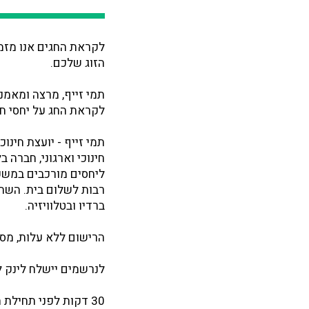
לקראת החגים אנו מזמ
הזוג שלכם.
תמי זייף, מרצה ומאמנ
לקראת החג על יחסי חמ
תמי זייף - יועצת חינו
חינוכי וארגוני, חבר
ליחסים מורכבים במש
ברדיו ובטלוויזיה.
הרישום ללא עלות, מס
לנרשמים יישלח לינק להרצאה בזום
30 דקות לפני תחילת ההרצאה ייפתח הקישור בזום ושם תאושר כניסתכם לצפייה.