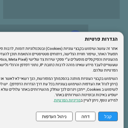
עשו לנו לייק בפייסבוק
הגדרות פרטיות
תפעול האתר, שיפור חווית הגלישה, ניתוחים סטטיסטיים והתאמת תוכן לה
הרשמו לערוץ היוטיוב שלנו
שעשויים לעבד מידע שאינו מזהה לרבות כתובת IP, נתונ
הפרטיות שלהם.
הרשמה לחבר
השימוש בקבצי העוגיות מותנה בהסכמתך המפורשת, הנך רשאי לא לאשר או 
(ניתן לנהל את העדפות השימוש בעוגיות בכל עת דרך הגדרות הדפדפן). יש לש
אתר צה"ל
לשימוש ב Cookies, ייתכן ויגרום לכך שחלק מהשירותים באתר עלולים ש
ישפיע באיכות ובזמינות השירותים באתר.
למידע נוסף, ניתן לעיין ב
מדיניות הפרטיות
.
תקנון האתר
קבל
דחה
ניהול העדפות