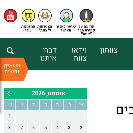
הודעה על
כניסה לאזור
הצטרפות
ההזמנות
פטירת חבר
האישי
ל"צוות"
שלי
''צוות''
צוותון
וידאו
דברו
צוות
איתנו
נושאים
נפוצים
ים