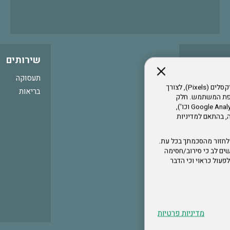
שירותים
תעסוקה
אתר זה עושה שימוש בקבצי עוגיות (Cookies) ובטכנולוגיות דומות, לרבות פיקסלים (Pixels), לצורך
בריאות
עדפת המשתמש. חלק
מהעוגיות והפיקסלים מופעלים ע"י ספקי שירות צד שלישי (Google Analytics, Meta Pixel וכו'),
י דפדפן והרגלי גלישה, בהתאם למדיניות
לחזור מהסכמתך בכל עת.
ים לב כי סירוב/חסימה
לא לפעול כראוי וכי הדבר
מדיניות פרטיות