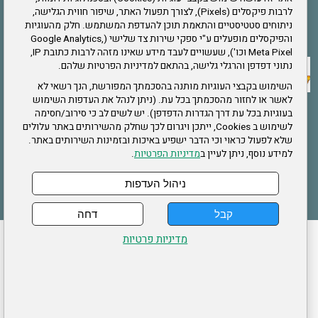
לרבות פיקסלים (Pixels), לצורך תפעול האתר, שיפור חווית הגלישה,
ניתוחים סטטיסטיים והתאמת תוכן להעדפת המשתמש. חלק מהעוגיות
אתר צה"ל
והפיקסלים מופעלים ע"י ספקי שירות צד שלישי (Google Analytics,
Meta Pixel וכו'), שעשויים לעבד מידע שאינו מזהה לרבות כתובת IP,
נתוני דפדפן והרגלי גלישה, בהתאם למדיניות הפרטיות שלהם.
תקנון האתר
השימוש בקבצי העוגיות מותנה בהסכמתך המפורשת, הנך רשאי לא
לאשר או לחזור מהסכמתך בכל עת. (ניתן לנהל את העדפות השימוש
בעוגיות בכל עת דרך הגדרות הדפדפן). יש לשים לב כי סירוב/חסימה
לשימוש ב Cookies, ייתכן ויגרום לכך שחלק מהשירותים באתר עלולים
שירותים
שלא לפעול כראוי וכי הדבר ישפיע באיכות ובזמינות השירותים באתר.
למידע נוסף, ניתן לעיין ב
מדיניות הפרטיות
.
תעסוקה
בריאות
ניהול העדפות
קבל
דחה
ההזמנות שלי
הצהרת נגישות
לעדכון פרטים אישיים
עמוד הבית
מדיניות פרטיות
מפת אתר
מדיניות פרטיות
ארגון "צוות" מזכירות ארצית – ברוך הירש 14 בני ברק
דרונט
דיגיטל