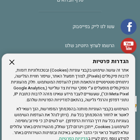
סניף הבדואים
עשו לנו לייק בפייסבוק
הרשמו לערוץ היוטיוב שלנו
הגדרות פרטיות
הרשמה לחבר
אתר זה עושה שימוש בקבצי עוגיות (Cookies) ובטכנולוגיות דומות,
לרבות פיקסלים (Pixels), לצורך תפעול האתר, שיפור חווית הגלישה,
ניתוחים סטטיסטיים והתאמת תוכן להעדפת המשתמש. חלק מהעוגיות
אתר צה"ל
והפיקסלים מופעלים ע"י ספקי שירות צד שלישי (Google Analytics,
Meta Pixel וכו'), שעשויים לעבד מידע שאינו מזהה לרבות כתובת IP,
נתוני דפדפן והרגלי גלישה, בהתאם למדיניות הפרטיות שלהם.
תקנון האתר
השימוש בקבצי העוגיות מותנה בהסכמתך המפורשת, הנך רשאי לא
לאשר או לחזור מהסכמתך בכל עת. (ניתן לנהל את העדפות השימוש
בעוגיות בכל עת דרך הגדרות הדפדפן). יש לשים לב כי סירוב/חסימה
לשימוש ב Cookies, ייתכן ויגרום לכך שחלק מהשירותים באתר עלולים
שירותים
שלא לפעול כראוי וכי הדבר ישפיע באיכות ובזמינות השירותים באתר.
למידע נוסף, ניתן לעיין ב
מדיניות הפרטיות
.