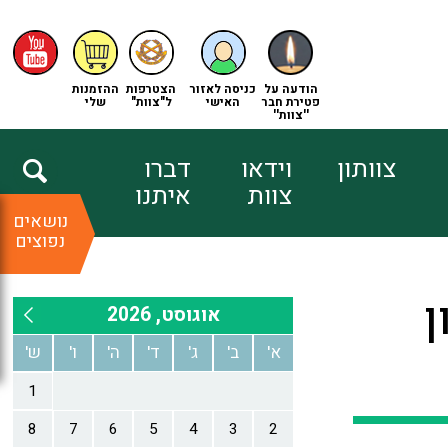
הודעה על
כניסה לאזור
הצטרפות
ההזמנות
פטירת חבר
האישי
ל"צוות"
שלי
''צוות''
צוותון
וידאו
דברו
צוות
איתנו
נושאים
נפוצים
ן