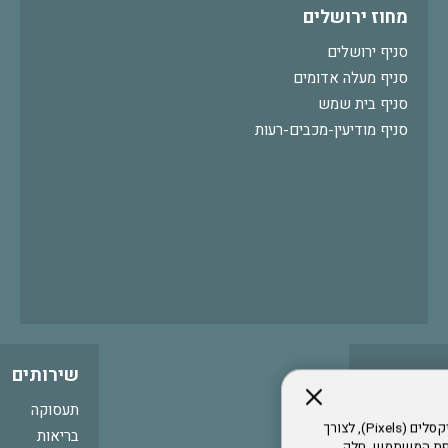
מחוז ירושלים
סניף ירושלים
סניף מעלה אדומים
סניף בית שמש
סניף מודיעין-מכבים-רעות
שירותים
תעסוקה
אתר זה עושה שימוש בקבצי עוגיות (Cookies) ובטכנולוגיות דומות, לרבות פיקסלים (Pixels), לצורך
בריאות
עדפת המשתמש. חלק