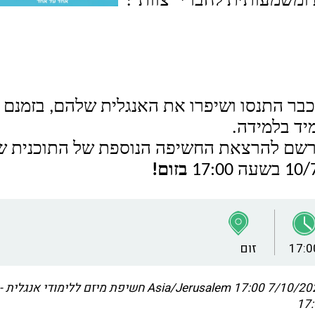
ומשמעותית לחברי ״צוות״!
בר התנסו ושיפרו את האנגלית שלהם, בזמנם ה
יד בלמידה.
רשם להרצאת החשיפה הנוספת של התוכנית ש
בזום!
17:0
זום
7/10/2023 17
Asia/Jerusalem
חשיפת מיזם ללימודי אנגלית - או