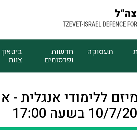
ת
תעסוקה
חדשות
ביטאון
ופרסומים
צוות
זם ללימודי אנגלית - או