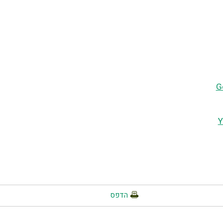
G
Y
הדפס