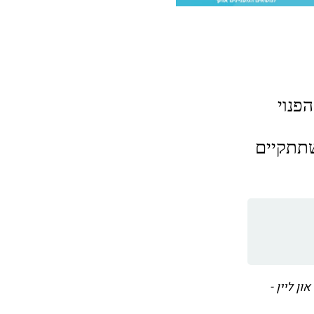
פנוי
תתקיים
ן ליין -