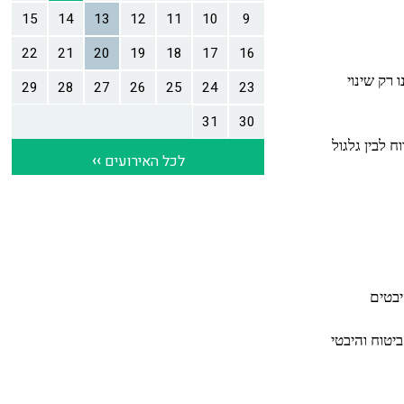
רק שינוי
 לבין גלגול
יבטים
יטוח והיבטי