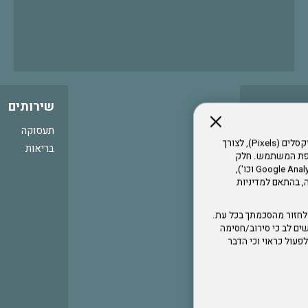
שירותים
תעסוקה
אתר זה עושה שימוש בקבצי עוגיות (Cookies) ובטכנולוגיות דומות, לרבות פיקסלים (Pixels), לצורך
בריאות
עדפת המשתמש. חלק
מהעוגיות והפיקסלים מופעלים ע"י ספקי שירות צד שלישי (Google Analytics, Meta Pixel וכו'),
י דפדפן והרגלי גלישה, בהתאם למדיניות
לחזור מהסכמתך בכל עת.
ים לב כי סירוב/חסימה
לא לפעול כראוי וכי הדבר