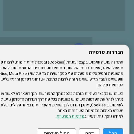
עשו לנו לייק בפייסבוק
הגדרות פרטיות
תפעול האתר, שיפור חווית הגלישה, ניתוחים סטטיסטיים והתאמת תוכן לה
הרשמו לערוץ היוטיוב שלנו
שעשויים לעבד מידע שאינו מזהה לרבות כתובת IP, נתונ
הפרטיות שלהם.
הרשמה לחבר
השימוש בקבצי העוגיות מותנה בהסכמתך המפורשת, הנך רשאי לא לאשר או 
(ניתן לנהל את העדפות השימוש בעוגיות בכל עת דרך הגדרות הדפדפן). יש לש
אתר צה"ל
לשימוש ב Cookies, ייתכן ויגרום לכך שחלק מהשירותים באתר עלולים ש
ישפיע באיכות ובזמינות השירותים באתר.
למידע נוסף, ניתן לעיין ב
מדיניות הפרטיות
.
תקנון האתר
קבל
דחה
ניהול העדפות