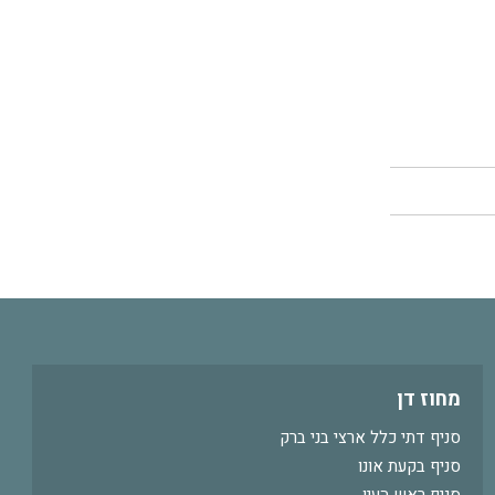
מחוז דן
סניף דתי כלל ארצי בני ברק
סניף בקעת אונו