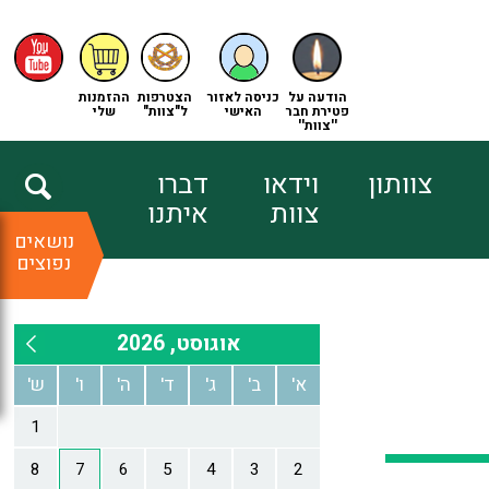
הודעה על
כניסה לאזור
הצטרפות
ההזמנות
פטירת חבר
האישי
ל"צוות"
שלי
''צוות''
צוותון
וידאו
דברו
צוות
איתנו
נושאים
נפוצים