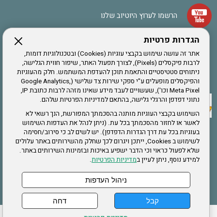
הרשמו לערוץ היוטיוב שלנו
הגדרות פרטיות
הרשמה לחבר
אתר זה עושה שימוש בקבצי עוגיות (Cookies) ובטכנולוגיות דומות,
לרבות פיקסלים (Pixels), לצורך תפעול האתר, שיפור חווית הגלישה,
ניתוחים סטטיסטיים והתאמת תוכן להעדפת המשתמש. חלק מהעוגיות
אתר צה"ל
והפיקסלים מופעלים ע"י ספקי שירות צד שלישי (Google Analytics,
Meta Pixel וכו'), שעשויים לעבד מידע שאינו מזהה לרבות כתובת IP,
נתוני דפדפן והרגלי גלישה, בהתאם למדיניות הפרטיות שלהם.
תקנון האתר
השימוש בקבצי העוגיות מותנה בהסכמתך המפורשת, הנך רשאי לא
לאשר או לחזור מהסכמתך בכל עת. (ניתן לנהל את העדפות השימוש
בעוגיות בכל עת דרך הגדרות הדפדפן). יש לשים לב כי סירוב/חסימה
לשימוש ב Cookies, ייתכן ויגרום לכך שחלק מהשירותים באתר עלולים
שירותים
שלא לפעול כראוי וכי הדבר ישפיע באיכות ובזמינות השירותים באתר.
למידע נוסף, ניתן לעיין ב
מדיניות הפרטיות
.
תעסוקה
בריאות
ניהול העדפות
קבל
דחה
ההזמנות שלי
הצהרת נגישות
לעדכון פרטים אישיים
עמוד הבית