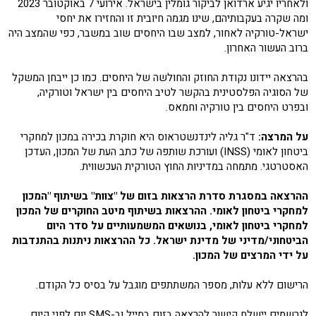
ולאחריו יגיע ארדואן לביקור גומלין בישראל. אירועי 7 באוקטובר 2023
ומה שקרה בעקבותיהם, שינו מגמה חיובית זו והחזירו את יחסי
ישראל-טורקיה לאחור, למצב שבו היחסים שוב במשבר, כפי שהמצב היה
ברוב העשור האחרון.
בהרצאה יידונו נקודת החוזק והחולשה של היחסים. כמו כן ייבחן המשקל
של הסוגיה הפלסטינית בהקשר לטיב היחסים בין ישראל וטורקיה,
ובפרט היחסים בין טורקיה וחמאס.
על המרצה:
ד"ר גליה לינדנשטראוס היא חוקרת בכירה במכון למחקרי
ביטחון לאומי (INSS) ועורכת שותפה של כתב העת של המכון, העדכן
האסטרטגי. מתמחה במדיניות החוץ הטורקית העכשווית.
ההרצאה במסגרת סדרת הרצאות בזום של "צוות" בשיתוף "המכון
למחקרי ביטחון לאומי. ההרצאות בשיתוף מיטב החוקרים של המכון
למחקרי ביטחון לאומי, בנושאים המשמעותיים על סדר היום
הביטחוני/מדיני של מדינת ישראל. כל ההרצאות ניתנות בהתנדבות
על ידי המרצים של המכון.
הרישום ללא עלות, מספר המשתתפים מוגבל על בסיס כל הקודם.
לנרשמים יישלח קישור להרצאה בזום במייל וב-SMS יום לפני קיום