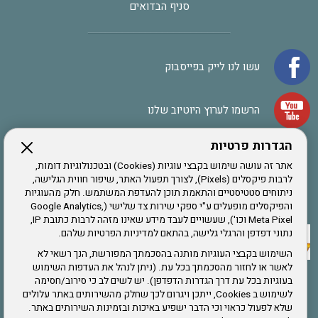
סניף הבדואים
עשו לנו לייק בפייסבוק
הרשמו לערוץ היוטיוב שלנו
הגדרות פרטיות
הרשמה לחבר
אתר זה עושה שימוש בקבצי עוגיות (Cookies) ובטכנולוגיות דומות,
לרבות פיקסלים (Pixels), לצורך תפעול האתר, שיפור חווית הגלישה,
ניתוחים סטטיסטיים והתאמת תוכן להעדפת המשתמש. חלק מהעוגיות
אתר צה"ל
והפיקסלים מופעלים ע"י ספקי שירות צד שלישי (Google Analytics,
Meta Pixel וכו'), שעשויים לעבד מידע שאינו מזהה לרבות כתובת IP,
נתוני דפדפן והרגלי גלישה, בהתאם למדיניות הפרטיות שלהם.
תקנון האתר
השימוש בקבצי העוגיות מותנה בהסכמתך המפורשת, הנך רשאי לא
לאשר או לחזור מהסכמתך בכל עת. (ניתן לנהל את העדפות השימוש
בעוגיות בכל עת דרך הגדרות הדפדפן). יש לשים לב כי סירוב/חסימה
לשימוש ב Cookies, ייתכן ויגרום לכך שחלק מהשירותים באתר עלולים
שירותים
שלא לפעול כראוי וכי הדבר ישפיע באיכות ובזמינות השירותים באתר.