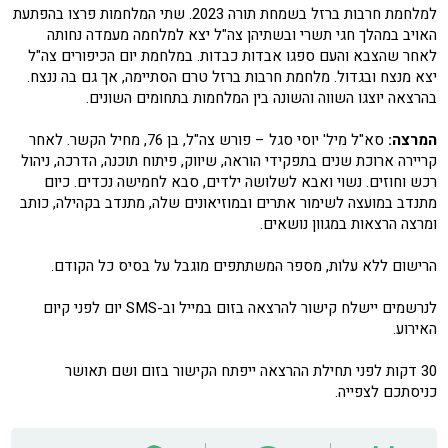
למלחמת חרבות ברזל בשמחת תורה 2023. שתי המלחמות פרצו בהפתעת
האויב במהלך חגי תשרי ובשתיהן צה"ל יצא למלחמה מעמדה נחותה
לאחר שהצבא והעם ספגו אבדות כבדות. במלחמת יום הכיפורים צה"ל
יצא מנצח ובגדול. מלחמת חרבות ברזל טרם הסתיימה, אך גם בה ננצח.
בהרצאה יוצגו השווה והשונה בין המלחמות בתחומים השונים.
המרצה:
סא"ל מיל' יוסי סגל – פורש צה"ל, בן 76, מחיל הקשר. לאחר
קריירה ארוכת שנים בתפקידי הוראה, שיווק, פיתוח תוכנה, הדרכה, ניהול
רכש וחוזים. נשוי ואבא לשלושה ילדים, סבא לחמישה נכדים. כיום
מתנדב במועצה לשימור אתרים ובמוזיאונים שלה, מתנדב בקהילה, כותב
ומרצה הרצאות במגוון נושאים.
הרישום ללא עלות, מספר המשתתפים מוגבל על בסיס כל הקודם.
לנרשמים יישלח קישור להרצאה בזום במייל וב-SMS יום לפני קיום
האירוע.
30 דקות לפני תחילת ההרצאה ייפתח הקישור בזום ושם תאושר
כניסתכם לצפייה.