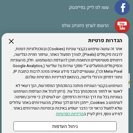
עשו לנו לייק בפייסבוק
הרשמו לערוץ היוטיוב שלנו
הגדרות פרטיות
הרשמה לחבר
אתר זה עושה שימוש בקבצי עוגיות (Cookies) ובטכנולוגיות דומות,
לרבות פיקסלים (Pixels), לצורך תפעול האתר, שיפור חווית הגלישה,
ניתוחים סטטיסטיים והתאמת תוכן להעדפת המשתמש. חלק מהעוגיות
אתר צה"ל
והפיקסלים מופעלים ע"י ספקי שירות צד שלישי (Google Analytics,
Meta Pixel וכו'), שעשויים לעבד מידע שאינו מזהה לרבות כתובת IP,
נתוני דפדפן והרגלי גלישה, בהתאם למדיניות הפרטיות שלהם.
תקנון האתר
השימוש בקבצי העוגיות מותנה בהסכמתך המפורשת, הנך רשאי לא
לאשר או לחזור מהסכמתך בכל עת. (ניתן לנהל את העדפות השימוש
בעוגיות בכל עת דרך הגדרות הדפדפן). יש לשים לב כי סירוב/חסימה
לשימוש ב Cookies, ייתכן ויגרום לכך שחלק מהשירותים באתר עלולים
שירותים
שלא לפעול כראוי וכי הדבר ישפיע באיכות ובזמינות השירותים באתר.
למידע נוסף, ניתן לעיין ב
מדיניות הפרטיות
.
תעסוקה
בריאות
ניהול העדפות