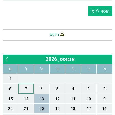
הוסף ליומן
הדפס