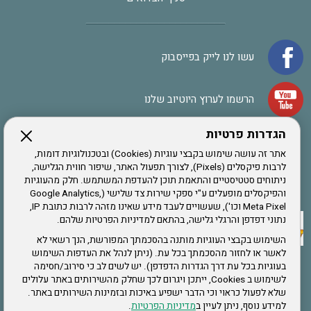
עשו לנו לייק בפייסבוק
הרשמו לערוץ היוטיוב שלנו
הגדרות פרטיות
הרשמה לחבר
אתר זה עושה שימוש בקבצי עוגיות (Cookies) ובטכנולוגיות דומות,
לרבות פיקסלים (Pixels), לצורך תפעול האתר, שיפור חווית הגלישה,
ניתוחים סטטיסטיים והתאמת תוכן להעדפת המשתמש. חלק מהעוגיות
אתר צה"ל
והפיקסלים מופעלים ע"י ספקי שירות צד שלישי (Google Analytics,
Meta Pixel וכו'), שעשויים לעבד מידע שאינו מזהה לרבות כתובת IP,
נתוני דפדפן והרגלי גלישה, בהתאם למדיניות הפרטיות שלהם.
תקנון האתר
השימוש בקבצי העוגיות מותנה בהסכמתך המפורשת, הנך רשאי לא
לאשר או לחזור מהסכמתך בכל עת. (ניתן לנהל את העדפות השימוש
בעוגיות בכל עת דרך הגדרות הדפדפן). יש לשים לב כי סירוב/חסימה
לשימוש ב Cookies, ייתכן ויגרום לכך שחלק מהשירותים באתר עלולים
שירותים
שלא לפעול כראוי וכי הדבר ישפיע באיכות ובזמינות השירותים באתר.
למידע נוסף, ניתן לעיין ב
מדיניות הפרטיות
.