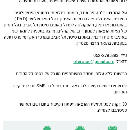
ידע תיאורטי והתנסות מעשית אישית וחווייתית, מעוררת מחשבה.
על המרצה:
ד"ר עופר אטד, מומחה בינלאומי בתחומי הפסיכולוגיה
החיובית, האינטליגנציה הרגשית והאימון. בעל תואר שלישי (Ph.D.),
בהתנהגות ארגונית, מהפקולטה לניהול באוניברסיטת תל אביב. בעל ניסיון
של מאות הרצאות למגוון רחב של קהלים. מרצה בתכניות לתואר שני
באוניברסיטת רייכמן, באוניברסיטת תל אביב ובמרכז האקדמי פרס וזוכה
בעקביות בתואר מרצה מצטיין.
נייד: 052-2785383
דוא"ל:
ofer.atad@gmail.com
הרישום ללא עלות, מספר המשתתפים מוגבל על בסיס כל הקודם.
לנרשמים יישלח קישור להרצאה בזום במייל וב-SMS יום לפני קיום
האירוע.
30 דקות לפני תחילת ההרצאה ייפתח הקישור בזום ושם תאושר
כניסתכם לצפייה.