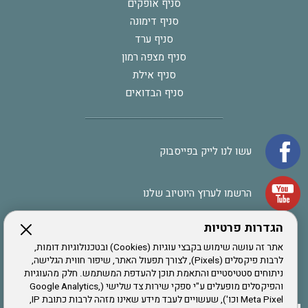
סניף אופקים
סניף דימונה
סניף ערד
סניף מצפה רמון
סניף אילת
סניף הבדואים
עשו לנו לייק בפייסבוק
הרשמו לערוץ היוטיוב שלנו
הגדרות פרטיות
הרשמה לחבר
אתר זה עושה שימוש בקבצי עוגיות (Cookies) ובטכנולוגיות דומות,
לרבות פיקסלים (Pixels), לצורך תפעול האתר, שיפור חווית הגלישה,
ניתוחים סטטיסטיים והתאמת תוכן להעדפת המשתמש. חלק מהעוגיות
אתר צה"ל
והפיקסלים מופעלים ע"י ספקי שירות צד שלישי (Google Analytics,
Meta Pixel וכו'), שעשויים לעבד מידע שאינו מזהה לרבות כתובת IP,