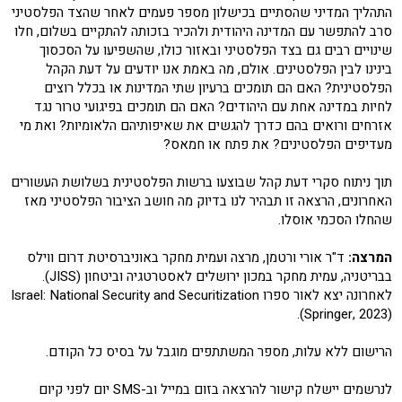
התהליך המדיני שהסתיים בכישלון מספר פעמים לאחר שהצד הפלסטיני
סרב להתפשר עם המדינה היהודית ולהכיר בזכותה להתקיים בשלום, חלו
שינויים רבים גם בצד הפלסטיני ובאזור כולו, שהשפיעו על הסכסוך
בינינו לבין הפלסטינים. אולם, מה באמת אנו יודעים על דעת הקהל
הפלסטינית? האם הם תומכים ברעיון שתי המדינות או בכלל רוצים
לחיות במדינה אחת עם היהודים? האם הם תומכים בפיגועי טרור נגד
אזרחים ורואים בהם כדרך להגשים את שאיפותיהם הלאומיות? ואת מי
מעדיפים הפלסטינים? את פתח או חמאס?
תוך ניתוח סקרי דעת קהל שבוצעו ברשות הפלסטינית בשלושת העשורים
האחרונים, הרצאה זו תבהיר לנו בדיוק מה חושב הציבור הפלסטיני מאז
שהחלו הסכמי אוסלו.
המרצה:
ד"ר אורי ורטמן, מרצה ועמית מחקר באוניברסיטת דרום ווילס
בבריטניה, עמית מחקר במכון ירושלים לאסטרטגיה וביטחון (JISS).
לאחרונה יצא לאור ספרו Israel: National Security and Securitization
(Springer, 2023).
הרישום ללא עלות, מספר המשתתפים מוגבל על בסיס כל הקודם.
לנרשמים יישלח קישור להרצאה בזום במייל וב-SMS יום לפני קיום