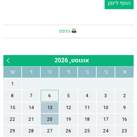
הוסף ליומן
הדפס