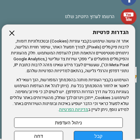
הרשמו לערוץ היוטיוב שלנו
הגדרות פרטיות
הרשמה לחבר
אתר זה עושה שימוש בקבצי עוגיות (Cookies) ובטכנולוגיות דומות,
לרבות פיקסלים (Pixels), לצורך תפעול האתר, שיפור חווית הגלישה,
ניתוחים סטטיסטיים והתאמת תוכן להעדפת המשתמש. חלק מהעוגיות
אתר צה"ל
והפיקסלים מופעלים ע"י ספקי שירות צד שלישי (Google Analytics,
Meta Pixel וכו'), שעשויים לעבד מידע שאינו מזהה לרבות כתובת IP,
נתוני דפדפן והרגלי גלישה, בהתאם למדיניות הפרטיות שלהם.
תקנון האתר
השימוש בקבצי העוגיות מותנה בהסכמתך המפורשת, הנך רשאי לא
לאשר או לחזור מהסכמתך בכל עת. (ניתן לנהל את העדפות השימוש
בעוגיות בכל עת דרך הגדרות הדפדפן). יש לשים לב כי סירוב/חסימה
לשימוש ב Cookies, ייתכן ויגרום לכך שחלק מהשירותים באתר עלולים
שירותים
שלא לפעול כראוי וכי הדבר ישפיע באיכות ובזמינות השירותים באתר.
למידע נוסף, ניתן לעיין ב
מדיניות הפרטיות
.
תעסוקה
בריאות
ניהול העדפות
קבל
דחה