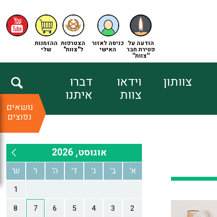
הודעה על
כניסה לאזור
הצטרפות
ההזמנות
פטירת חבר
האישי
ל"צוות"
שלי
''צוות''
צוותון
וידאו
דברו
צוות
איתנו
נושאים
נפוצים