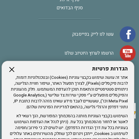
סניף הבדואים
עשו לנו לייק בפייסבוק
הרשמו לערוץ היוטיוב שלנו
הגדרות פרטיות
הרשמה לחבר
אתר זה עושה שימוש בקבצי עוגיות (Cookies) ובטכנולוגיות דומות,
לרבות פיקסלים (Pixels), לצורך תפעול האתר, שיפור חווית הגלישה,
ניתוחים סטטיסטיים והתאמת תוכן להעדפת המשתמש. חלק מהעוגיות
אתר צה"ל
והפיקסלים מופעלים ע"י ספקי שירות צד שלישי (Google Analytics,
Meta Pixel וכו'), שעשויים לעבד מידע שאינו מזהה לרבות כתובת IP,
נתוני דפדפן והרגלי גלישה, בהתאם למדיניות הפרטיות שלהם.
תקנון האתר
השימוש בקבצי העוגיות מותנה בהסכמתך המפורשת, הנך רשאי לא
לאשר או לחזור מהסכמתך בכל עת. (ניתן לנהל את העדפות השימוש
בעוגיות בכל עת דרך הגדרות הדפדפן). יש לשים לב כי סירוב/חסימה
לשימוש ב Cookies, ייתכן ויגרום לכך שחלק מהשירותים באתר עלולים
שירותים