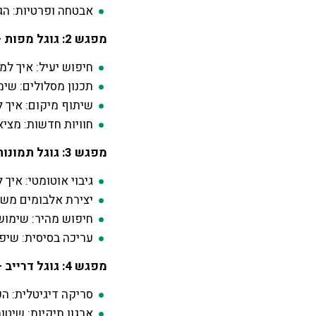
אבטחה ופרטיות: הג
מפגש 2: גוגל מפות – התמצאות חכמה וכלים שימושיים:
חיפוש יעיל: איך למ
תכנון מסלולים: שימ
שיתוף מיקום: איך
חוויות חדשות: מציא
מפגש 3: גוגל תמונות – ניהול וגיבוי אלבומים בצורה מקצועית:
גיבוי אוטומטי: איך
יצירת אלבומים משו
חיפוש מהיר: שימוש 
עריכה בסיסית: שיפ
מפגש 4: גוגל דרייב – סריקת מסמכים, סידור וגיבוי חכם:
סריקה דיגיטלית: ה
ארגון תיקיות: שיטו