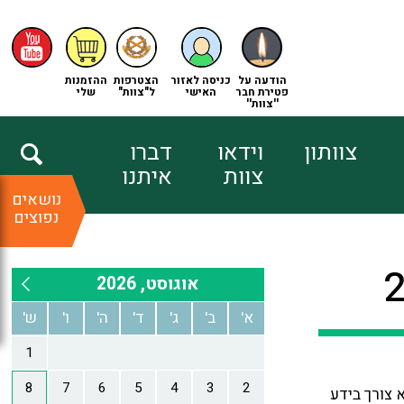
הודעה על
כניסה לאזור
הצטרפות
ההזמנות
פטירת חבר
האישי
ל"צוות"
שלי
''צוות''
צוותון
וידאו
דברו
צוות
איתנו
נושאים
נפוצים
 צורך בידע