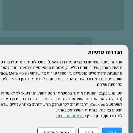
עשו לנו לייק בפייסבוק
הגדרות פרטיות
תפעול האתר, שיפור חווית הגלישה, ניתוחים סטטיסטיים והתאמת תוכן לה
הרשמו לערוץ היוטיוב שלנו
שעשויים לעבד מידע שאינו מזהה לרבות כתובת IP, נתונ
הפרטיות שלהם.
הרשמה לחבר
השימוש בקבצי העוגיות מותנה בהסכמתך המפורשת, הנך רשאי לא לאשר או 
(ניתן לנהל את העדפות השימוש בעוגיות בכל עת דרך הגדרות הדפדפן). יש לש
אתר צה"ל
לשימוש ב Cookies, ייתכן ויגרום לכך שחלק מהשירותים באתר עלולים ש
ישפיע באיכות ובזמינות השירותים באתר.
למידע נוסף, ניתן לעיין ב
מדיניות הפרטיות
.
תקנון האתר
קבל
דחה
ניהול העדפות