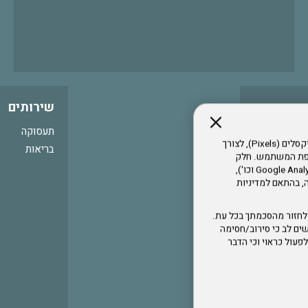
שירותים
תעסוקה
אתר זה עושה שימוש בקבצי עוגיות (Cookies) ובטכנולוגיות דומות, לרבות פיקסלים (Pixels), לצורך
בריאות
עדפת המשתמש. חלק
מהעוגיות והפיקסלים מופעלים ע"י ספקי שירות צד שלישי (Google Analytics, Meta Pixel וכו'),
י דפדפן והרגלי גלישה, בהתאם למדיניות
לחזור מהסכמתך בכל עת.
ים לב כי סירוב/חסימה
לא לפעול כראוי וכי הדבר