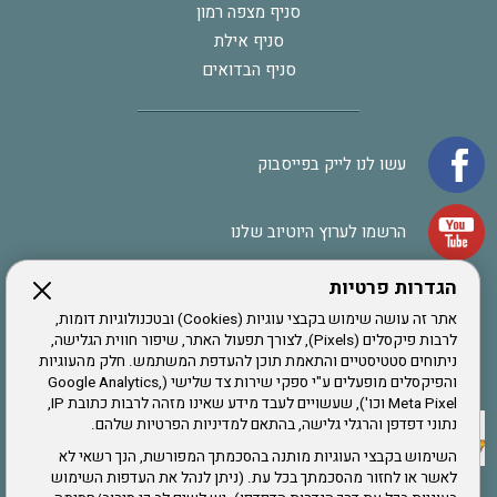
סניף מצפה רמון
סניף אילת
סניף הבדואים
עשו לנו לייק בפייסבוק
הרשמו לערוץ היוטיוב שלנו
הגדרות פרטיות
הרשמה לחבר
אתר זה עושה שימוש בקבצי עוגיות (Cookies) ובטכנולוגיות דומות,
לרבות פיקסלים (Pixels), לצורך תפעול האתר, שיפור חווית הגלישה,
ניתוחים סטטיסטיים והתאמת תוכן להעדפת המשתמש. חלק מהעוגיות
אתר צה"ל
והפיקסלים מופעלים ע"י ספקי שירות צד שלישי (Google Analytics,
Meta Pixel וכו'), שעשויים לעבד מידע שאינו מזהה לרבות כתובת IP,
נתוני דפדפן והרגלי גלישה, בהתאם למדיניות הפרטיות שלהם.
תקנון האתר
השימוש בקבצי העוגיות מותנה בהסכמתך המפורשת, הנך רשאי לא
לאשר או לחזור מהסכמתך בכל עת. (ניתן לנהל את העדפות השימוש