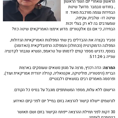
הראשון שאחרי יום השני הראשון
, בחודש נובמבר. מדוע? שיטת
הבחירות עצמה מורכבת מאוד. זו
שיטה דו- שלבית, עקיפה,
שמעורבים בה לא רק בעלי זכות
הבחירה, כי אם גם אלקטורים. מדוע אימצו האמריקאים שיטה כזו?
נסביר בקצרה את ההבדלים בין שתי המפלגות האמריקאיות הגדולות,
המפלגה הדמוקרטית (הכחולה) והמפלגה הרפובליקאית (האדומה).
בנוסף, נדגיש מספר קווים לדמותו של טראמפ, הנשיא שנבחר לקדנציה
שנייה ב-5.11.24.
המרצה:
הדה רכניץ, מרצה על מגוון נושאים שעוסקים בארצות
הברית (היסטוריה, פוליטיקה, אקטואליה, קהילה יהודית אמריקאית ועוד),
ופרסמה מאמרים רבים בנושאים רלבנטיים.
הרישום ללא עלות, מספר המשתתפים מוגבל על בסיס כל הקודם.
לנרשמים יישלח קישור להרצאה בזום במייל יום לפני קיום האירוע.
30 דקות לפני תחילת ההרצאה ייפתח הקישור בזום ושם תאושר
כניסתכם לצפייה.