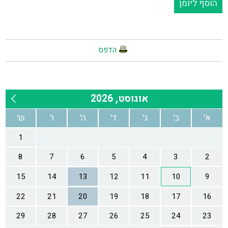
הוסף ליומן
הדפס