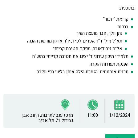
בתוכנית:
קריאת "יזכור"
ברכות:
נתן וולך, חבר מועצת העיר
תא"ל מיל' ד"ר אפרים לפיד, יו"ר ארגון מורשת ההגנה
אל"מ ניב דאובה, מפקד חטיבת קרייתי
תלמידי תיכון עירוני ד' יציגו את חטיבת קרייתי בתש"ח
הענקת תעודות הוקרה
תכנית אומנותית: הזמרת הילה איתן בליווי רפי וולבה
1/12/2024
11:00
מרכז ענב לתרבות, רחוב אבן
גבירול 71 תל אביב