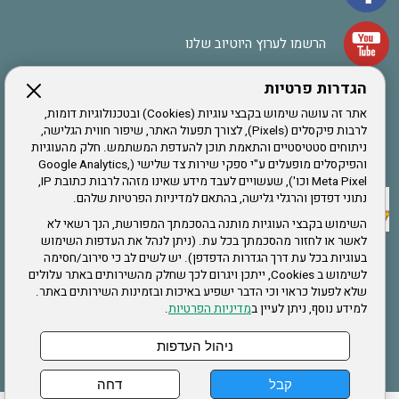
הרשמו לערוץ היוטיוב שלנו
הגדרות פרטיות
הרשמה לחבר
אתר זה עושה שימוש בקבצי עוגיות (Cookies) ובטכנולוגיות דומות,
לרבות פיקסלים (Pixels), לצורך תפעול האתר, שיפור חווית הגלישה,
ניתוחים סטטיסטיים והתאמת תוכן להעדפת המשתמש. חלק מהעוגיות
אתר צה"ל
והפיקסלים מופעלים ע"י ספקי שירות צד שלישי (Google Analytics,
Meta Pixel וכו'), שעשויים לעבד מידע שאינו מזהה לרבות כתובת IP,
נתוני דפדפן והרגלי גלישה, בהתאם למדיניות הפרטיות שלהם.
תקנון האתר
השימוש בקבצי העוגיות מותנה בהסכמתך המפורשת, הנך רשאי לא
לאשר או לחזור מהסכמתך בכל עת. (ניתן לנהל את העדפות השימוש
בעוגיות בכל עת דרך הגדרות הדפדפן). יש לשים לב כי סירוב/חסימה
לשימוש ב Cookies, ייתכן ויגרום לכך שחלק מהשירותים באתר עלולים
שירותים
שלא לפעול כראוי וכי הדבר ישפיע באיכות ובזמינות השירותים באתר.
למידע נוסף, ניתן לעיין ב
מדיניות הפרטיות
.
תעסוקה
בריאות
ניהול העדפות
קבל
דחה