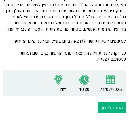
תפקידי מחקר ומטה באמ"ן, שימש כעוזר למודיעין לשלושה שרי ביטחון.
בתפקידיו האחרונים שימש כראש ענף ההיסטוריה והמורשת באמ"ן וסגן
רמ"ח ההיסטוריה בצה"ל. מנכ"ל מכון ז'בוטינסקי לשעבר ויועץ לענייני
מורשת לגופים רבים. מעביר מגוון רחב של הרצאות בנושאי פרשיות
מודיעין, מלחמות ואנשים, ביטחון, מורשת ציונית, היסטוריה צבאית ועוד.
לנרשמים יישלח קישור להרצאה בזום במייל יום לפני קיום האירוע.
30 דקות לפני תחילת ההרצאה ייפתח הקישור בזום ושם תאושר
כניסתכם לצפייה.
24/07/2025
10:30
זום
הוסף ליומן