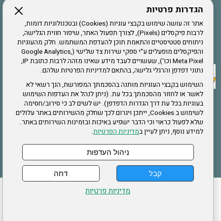
הגדרות פרטיות
הרשמה לחבר
אתר זה עושה שימוש בקבצי עוגיות (Cookies) ובטכנולוגיות דומות,
לרבות פיקסלים (Pixels), לצורך תפעול האתר, שיפור חווית הגלישה,
ניתוחים סטטיסטיים והתאמת תוכן להעדפת המשתמש. חלק מהעוגיות
אתר צה"ל
והפיקסלים מופעלים ע"י ספקי שירות צד שלישי (Google Analytics,
Meta Pixel וכו'), שעשויים לעבד מידע שאינו מזהה לרבות כתובת IP,
נתוני דפדפן והרגלי גלישה, בהתאם למדיניות הפרטיות שלהם.
תקנון האתר
השימוש בקבצי העוגיות מותנה בהסכמתך המפורשת, הנך רשאי לא
לאשר או לחזור מהסכמתך בכל עת. (ניתן לנהל את העדפות השימוש
בעוגיות בכל עת דרך הגדרות הדפדפן). יש לשים לב כי סירוב/חסימה
לשימוש ב Cookies, ייתכן ויגרום לכך שחלק מהשירותים באתר עלולים
שירותים
שלא לפעול כראוי וכי הדבר ישפיע באיכות ובזמינות השירותים באתר.
למידע נוסף, ניתן לעיין ב
מדיניות הפרטיות
.
תעסוקה
בריאות
ניהול העדפות
קבל
דחה
ההזמנות שלי
הצהרת נגישות
לעדכון פרטים אישיים
עמוד הבית
מדיניות פרטיות
מפת אתר
מדיניות פרטיות
ארגון "צוות" מזכירות ארצית – ברוך הירש 14 בני ברק