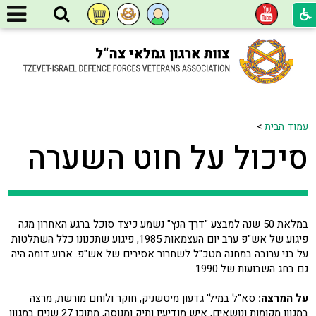
עמוד הבית
>
סיכול על חוט השערה
במלאת 50 שנה למבצע "דרך הנץ" נשמע כיצד סוכל ברגע האחרון מגה
פיגוע של אש"פ ערב יום העצמאות 1985, פיגוע שתכנונו כלל השתלטות
על בני ערובה במחנה מטכ"ל לשחרור אסירים של אש"פ. ארוע דומה היה
גם בחג השבועות של 1990.
על המרצה:
סא"ל במיל' גדעון מיטשניק, חוקר ולוחם מורשת, מרצה
במגוון מקומות ונושאים, איש מודיעין ותיק ומנוסה, מתוכן 27 שנים במגוון