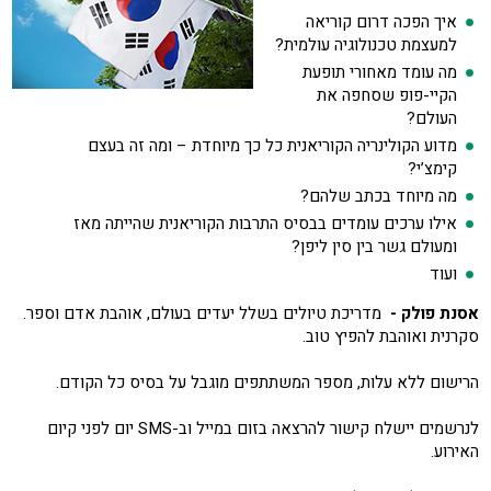
איך הפכה דרום קוריאה
למעצמת טכנולוגיה עולמית?
⁠מה עומד מאחורי תופעת
הקיי-פופ שסחפה את
העולם?
מדוע הקולינריה הקוריאנית כל כך מיוחדת – ומה זה בעצם
קימצ’י?
⁠מה מיוחד בכתב שלהם?
⁠אילו ערכים עומדים בבסיס התרבות הקוריאנית שהייתה מאז
ומעולם גשר בין סין ליפן?
ועוד
אסנת פולק -
מדריכת טיולים בשלל יעדים בעולם, אוהבת אדם וספר.
סקרנית ואוהבת להפיץ טוב.
הרישום ללא עלות, מספר המשתתפים מוגבל על בסיס כל הקודם.
לנרשמים יישלח קישור להרצאה בזום במייל וב-SMS יום לפני קיום
האירוע.