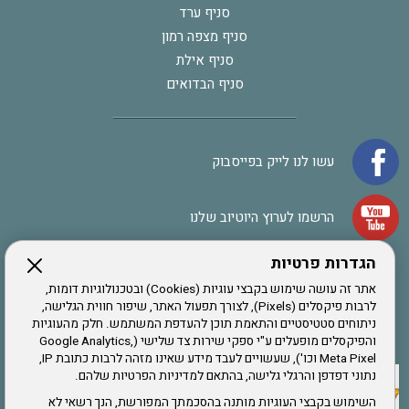
סניף ערד
סניף מצפה רמון
סניף אילת
סניף הבדואים
עשו לנו לייק בפייסבוק
הרשמו לערוץ היוטיוב שלנו
הגדרות פרטיות
הרשמה לחבר
אתר זה עושה שימוש בקבצי עוגיות (Cookies) ובטכנולוגיות דומות,
לרבות פיקסלים (Pixels), לצורך תפעול האתר, שיפור חווית הגלישה,
ניתוחים סטטיסטיים והתאמת תוכן להעדפת המשתמש. חלק מהעוגיות
אתר צה"ל
והפיקסלים מופעלים ע"י ספקי שירות צד שלישי (Google Analytics,
Meta Pixel וכו'), שעשויים לעבד מידע שאינו מזהה לרבות כתובת IP,
נתוני דפדפן והרגלי גלישה, בהתאם למדיניות הפרטיות שלהם.
תקנון האתר
השימוש בקבצי העוגיות מותנה בהסכמתך המפורשת, הנך רשאי לא