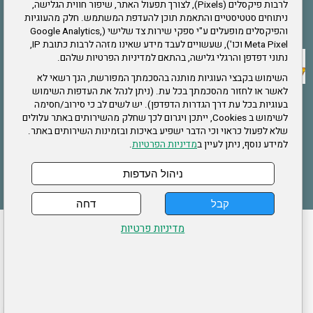
לרבות פיקסלים (Pixels), לצורך תפעול האתר, שיפור חווית הגלישה,
ניתוחים סטטיסטיים והתאמת תוכן להעדפת המשתמש. חלק מהעוגיות
אתר צה"ל
והפיקסלים מופעלים ע"י ספקי שירות צד שלישי (Google Analytics,
Meta Pixel וכו'), שעשויים לעבד מידע שאינו מזהה לרבות כתובת IP,
נתוני דפדפן והרגלי גלישה, בהתאם למדיניות הפרטיות שלהם.
תקנון האתר
השימוש בקבצי העוגיות מותנה בהסכמתך המפורשת, הנך רשאי לא
לאשר או לחזור מהסכמתך בכל עת. (ניתן לנהל את העדפות השימוש
בעוגיות בכל עת דרך הגדרות הדפדפן). יש לשים לב כי סירוב/חסימה
לשימוש ב Cookies, ייתכן ויגרום לכך שחלק מהשירותים באתר עלולים
שירותים
שלא לפעול כראוי וכי הדבר ישפיע באיכות ובזמינות השירותים באתר.
למידע נוסף, ניתן לעיין ב
מדיניות הפרטיות
.
תעסוקה
בריאות
ניהול העדפות
קבל
דחה
ההזמנות שלי
הצהרת נגישות
לעדכון פרטים אישיים
עמוד הבית
מדיניות פרטיות
מפת אתר
מדיניות פרטיות
ארגון "צוות" מזכירות ארצית – ברוך הירש 14 בני ברק
דרונט
דיגיטל