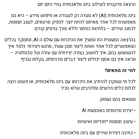
הרצאה פרקטית לשילוב בינה מלאכותית בחיי היום יום
בינה מלאכותית (
AI
) לא נועדה רק לעבודה או חיפוש מידע
–
היא גם
מאפשרת לכל אחד מאיתנו להיות יוצר: להפיק סרטונים, לעצב תמונות,
לכתוב שירים
–
בלחיצת כפתור וללא צורך בניסיון קודם.
בהרצאה המעשית הזו נמשיך את ההיכרות עם עולם ה-
AI
, ונתמקד בכלים
המאפשרים לכל אחד ואחת ליצור תוכן עשיר, מרגש ויצירתי. נלמד איך
להשתמש בהם, איך לחשוב בצורה יצירתית עם עזרה של טכנולוגיה
–
ונראה איך גם אתם יכולים ליצור דברים מדהימים, בקלות ובכיף.
למי זה מתאים?
לכל מי שסקרן להרחיב את היכרותו עם בינה מלאכותית, או פשוט רוצה
לגלות כלים חדשים ומלהיבים שלא הכיר.
נושאים בהם נעסוק:
•
יצירת סרטונים באמצעות
AI
•
עיצוב תמונות ייחודיות ואישיות
•
כתיבה ויצירת שירים עם בינה מלאכותית