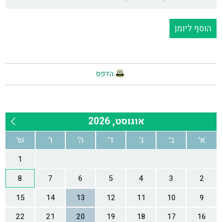
הוסף ליומן
הדפס