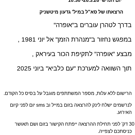
יום חמישי 26.3.26- 10:30
הרצאתו של סא"ל במיל' גדעון מיטשניק
בדרך לטהרן עוברים ב"אופרה"
במפגש נחזור ב"מנהרת הזמן" אל יוני 1981 ,
מבצע "אופרה" לתקיפת הכור בעיראק ,
תוך השוואה למערכת "עם כלביא" ביוני 2025
הרישום ללא עלות, מספר המשתתפים מוגבל על בסיס כל הקודם.
לנרשמים ישלח לינק להרצאה בזום במייל וב
sms
יום לפני קיום
האירוע.
30 דק' לפני תחילת ההרצאה ייפתח הקישור בזום ושם תאושר
כניסתכם לצפייה.