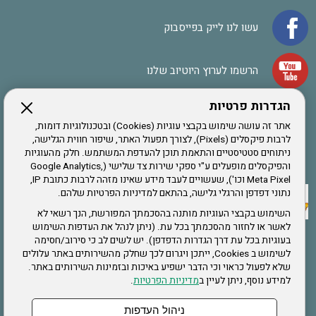
עשו לנו לייק בפייסבוק
הרשמו לערוץ היוטיוב שלנו
הגדרות פרטיות
הרשמה לחבר
אתר זה עושה שימוש בקבצי עוגיות (Cookies) ובטכנולוגיות דומות,
לרבות פיקסלים (Pixels), לצורך תפעול האתר, שיפור חווית הגלישה,
ניתוחים סטטיסטיים והתאמת תוכן להעדפת המשתמש. חלק מהעוגיות
אתר צה"ל
והפיקסלים מופעלים ע"י ספקי שירות צד שלישי (Google Analytics,
Meta Pixel וכו'), שעשויים לעבד מידע שאינו מזהה לרבות כתובת IP,
נתוני דפדפן והרגלי גלישה, בהתאם למדיניות הפרטיות שלהם.
תקנון האתר
השימוש בקבצי העוגיות מותנה בהסכמתך המפורשת, הנך רשאי לא
לאשר או לחזור מהסכמתך בכל עת. (ניתן לנהל את העדפות השימוש
בעוגיות בכל עת דרך הגדרות הדפדפן). יש לשים לב כי סירוב/חסימה
לשימוש ב Cookies, ייתכן ויגרום לכך שחלק מהשירותים באתר עלולים
שירותים
שלא לפעול כראוי וכי הדבר ישפיע באיכות ובזמינות השירותים באתר.
למידע נוסף, ניתן לעיין ב
מדיניות הפרטיות
.
תעסוקה
בריאות
ניהול העדפות