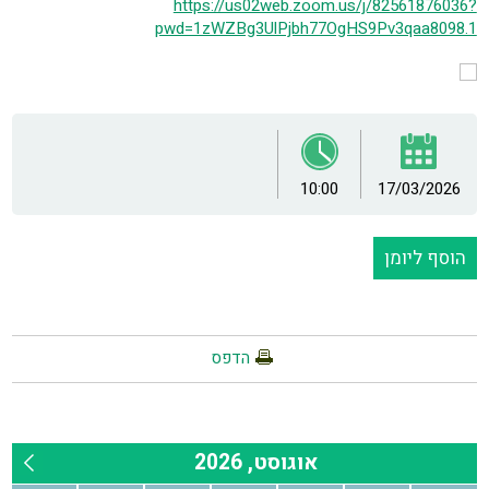
https://us02web.zoom.us/j/82561876036?
pwd=1zWZBg3UlPjbh77OgHS9Pv3qaa8098.1
10:00
17/03/2026
הוסף ליומן
הדפס