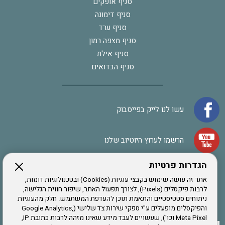
סניף אופקים
סניף דימונה
סניף ערד
סניף מצפה רמון
סניף אילת
סניף הבדואים
עשו לנו לייק בפייסבוק
הרשמו לערוץ היוטיוב שלנו
הגדרות פרטיות
הרשמה לחבר
אתר זה עושה שימוש בקבצי עוגיות (Cookies) ובטכנולוגיות דומות,
לרבות פיקסלים (Pixels), לצורך תפעול האתר, שיפור חווית הגלישה,
ניתוחים סטטיסטיים והתאמת תוכן להעדפת המשתמש. חלק מהעוגיות
אתר צה"ל
והפיקסלים מופעלים ע"י ספקי שירות צד שלישי (Google Analytics,
Meta Pixel וכו'), שעשויים לעבד מידע שאינו מזהה לרבות כתובת IP,